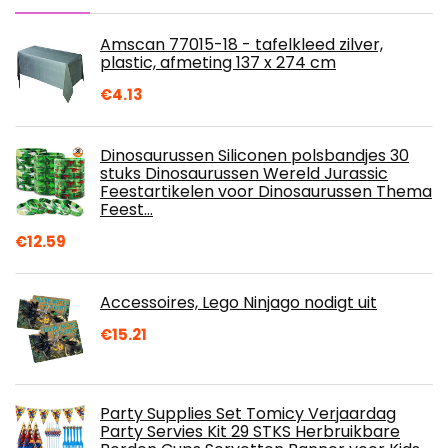
Amscan 77015-18 - tafelkleed zilver,
plastic, afmeting 137 x 274 cm
€
4.13
Dinosaurussen Siliconen polsbandjes 30
stuks Dinosaurussen Wereld Jurassic
Feestartikelen voor Dinosaurussen Thema
Feest…
€
12.59
Accessoires, Lego Ninjago nodigt uit
€
15.21
Party Supplies Set Tomicy Verjaardag
Party Servies Kit 29 STKS Herbruikbare