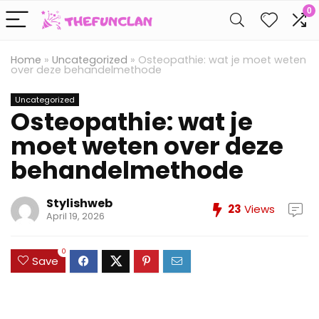
0
Home
»
Uncategorized
»
Osteopathie: wat je moet weten
over deze behandelmethode
Uncategorized
Osteopathie: wat je
moet weten over deze
behandelmethode
Stylishweb
23
Views
April 19, 2026
0
Save