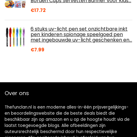
Borden Cups Servetten Banner voor Kids…
€
17.72
6 stuks uv-licht pen set onzichtbare inkt
pen kinderen spionage speelgoed pen
met ingebouwde uv-licht geschenken en…
€
7.99
Over ons
Thefunclan.nl is een moderne alles-in-één prijsvergelijkings-
en beoordelingswebsite die de beste deals biedt die
beschikbaar zijn op amazon en u op de hoogte houdt via de
laatst toegevoegde blogs. Alle afbeeldingen zijn
auteursrechtelijk beschermd door hun respectievelijke