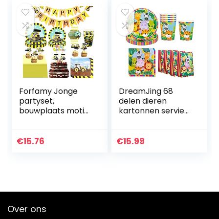
Forfamy Jonge
DreamJing 68
partyset,
delen dieren
bouwplaats motief
kartonnen servies
bulldozer
feestdecoratie
graafmachine –
voor 16 kinderen,
89-delig,
jungle verjaardag
€
15.76
€
15.99
bouwvakkerset
servies kit bos…
party favors met
borden…
Over ons