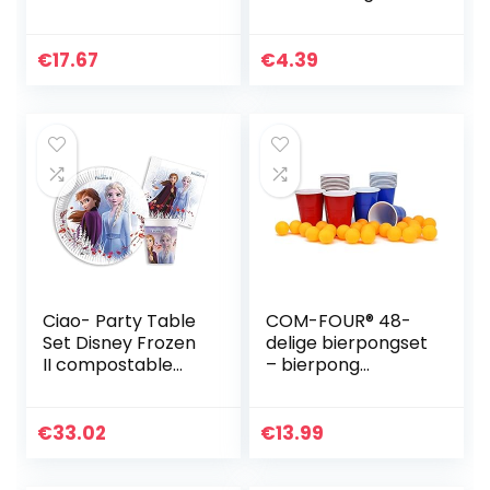
voor bruiloften,
Plastic Tafelhoes,
kroegen,
54″ x 84″,
restaurants, cafés,
Multicolor
€
17.67
€
4.39
clubs, bars, zwart
Ciao- Party Table
COM-FOUR® 48-
Set Disney Frozen
delige bierpongset
II compostable
– bierpong
FSC paper 24
drinkspel met 24
people (88 pcs: 24
bekers en 24
plates Ø23cm, 24
ballen – partyspel
€
33.02
€
13.99
cups, 40 napkins…
blauw tegen rood…