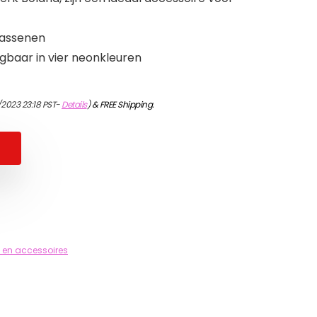
wassenen
ijgbaar in vier neonkleuren
/2023 23:18 PST-
Details
)
&
FREE Shipping
.
 en accessoires