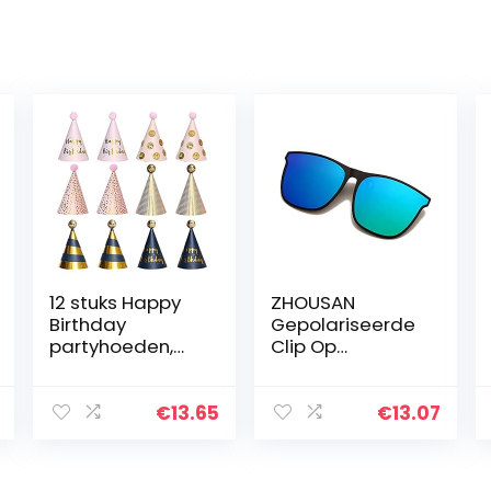
12 stuks Happy
ZHOUSAN
Birthday
Gepolariseerde
partyhoeden,
Clip Op
feesthoeden,
Zonnebril
verjaardagsdec
Mannen
oratieset plezier
Fotochromische
€
13.65
€
13.07
verjaardag
Auto Driver
party hoeden
Goggles
partyhoedjes…
Nachtzicht Bril