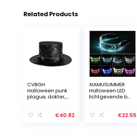
Related Products
CVBGH
XIAMUSUMMER
Halloween punk
Halloween LED
plague, dokter,
lichtgevende bril
uniseks,
– Neon Bril –
magische hoed
Cyberpunk LED
voor heren,
Vizier Bril –
€
40.82
€
22.55
feestaccessoire
Futuristische
s, accessoires
Elektronische
Vizier…