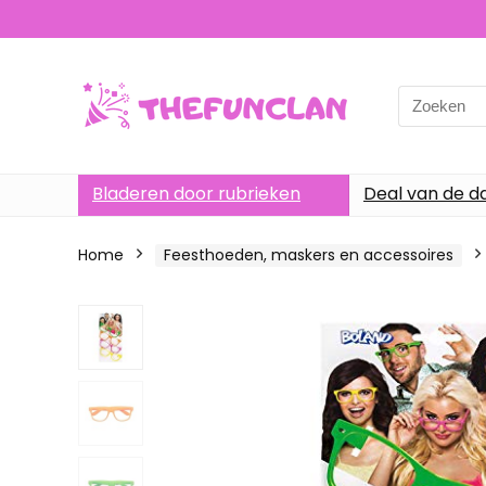
Search
for:
Bladeren door rubrieken
Deal van de d
Home
Feesthoeden, maskers en accessoires