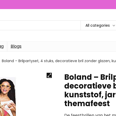
All categories
ag
Blogs
Boland – Brilpartyset, 4 stuks, decoratieve bril zonder glazen,
Boland – Bril
decoratieve b
kunststof, ja
themafeest
De feestbrillen van het m