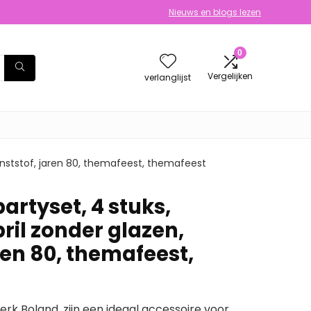
Nieuws en blogs lezen
0
Vergelijken
verlanglijst
 kunststof, jaren 80, themafeest, themafeest
partyset, 4 stuks,
ril zonder glazen,
ren 80, themafeest,
erk Boland, zijn een ideaal accessoire voor