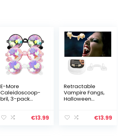
E-More
Retractable
Caleidoscoop-
Vampire Fangs,
bril, 3-pack
Halloween
Festival Rave
Vampire Fangs
Rainbow-
Teeth,Silicone
zonnebril,
Horrifying
€
13.99
€
13.99
Crystal-lenzen,
Vampire Fangs
Multicolor
Teeth Realistic
Fractal Prism-
Reusable Scary