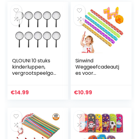
QLOUNI 10 stuks
Sinwind
kinderluppen,
Weggeefcadeautj
vergrootspeelgoe
es voor
d, cadeautje mini-
kinderverjaardag,
vergrootglas
12 stuks, 24
zakloep voor
blokken, magische
€
14.99
€
10.99
kinderen van
slangenkubus, 3D-
kunststof…
puzzelslang…