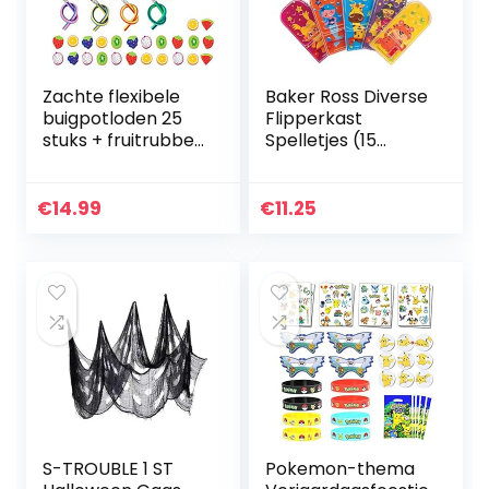
Zachte flexibele
Baker Ross Diverse
buigpotloden 25
Flipperkast
stuks + fruitrubber
Spelletjes (15
gummen 24 stuks,
stuks) Speelgoed
feestzakvullers
en Traktaties voor
voor kinderen,
Kinderen
€
14.99
€
11.25
schoolbenodigdhe
den…
S-TROUBLE 1 ST
Pokemon-thema