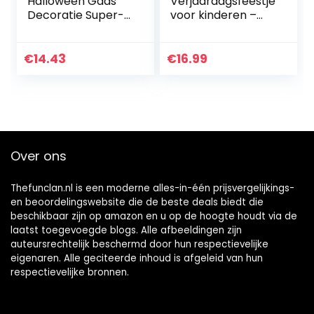
Halloween Gaas
Verjaardagsfeestje
Decoratie Super-
voor kinderen –
size Creepy Doek
Polsbandjes,
Grijs Zwart
tatoeages,
Feestbenodigdhed
cadeautjes voor
€
14.43
€
16.99
en Zwart Roving
cadeautjes,
Grid…
insignes, maskers…
Over ons
Thefunclan.nl is een moderne alles-in-één prijsvergelijkings-
en beoordelingswebsite die de beste deals biedt die
beschikbaar zijn op amazon en u op de hoogte houdt via de
laatst toegevoegde blogs. Alle afbeeldingen zijn
auteursrechtelijk beschermd door hun respectievelijke
eigenaren. Alle geciteerde inhoud is afgeleid van hun
respectievelijke bronnen.