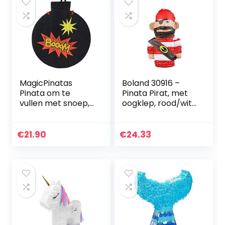
MagicPinatas
Boland 30916 –
Pinata om te
Pinata Pirat, met
vullen met snoep,
oogklep, rood/wit,
ideaal piniata voor
carnaval,
kinderverjaardags
themafeest,
spel, cadeau-idee,
themafeest
€
21.90
€
24.33
party, Kerstmis…