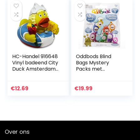
HC-Handel 916648
Oddbods Blind
Vinyl badeend City
Bags Mystery
Duck Amsterdam
Packs met
8 cm
verzamelspeelgoe
d binnenin –
verrassingsminifigu
€
12.69
€
19.99
urspeelgoed voor
kinderen, serie 1…
Over ons