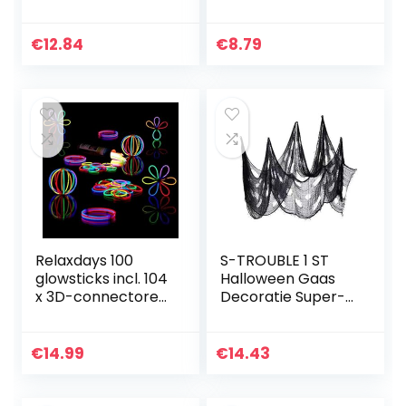
LED Halloween
speelgoed,
Flash-ringen voor
kindersets voor
kinderen, 3
kinderverjaardag,
€
12.84
€
8.79
soorten LED
feest, cadeau voor
Halloween…
detective, spion…
Relaxdays 100
S-TROUBLE 1 ST
glowsticks incl. 104
Halloween Gaas
x 3D-connectoren,
Decoratie Super-
8 uur
size Creepy Doek
verlichtingsduur,
Grijs Zwart
glow stick,
Feestbenodigdhed
€
14.99
€
14.43
lichtstaven
en Zwart Roving
professionele…
Grid…