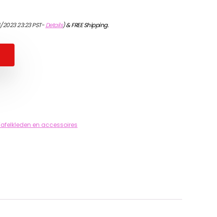
/2023 23:23 PST-
Details
)
&
FREE Shipping
.
Tafelkleden en accessoires