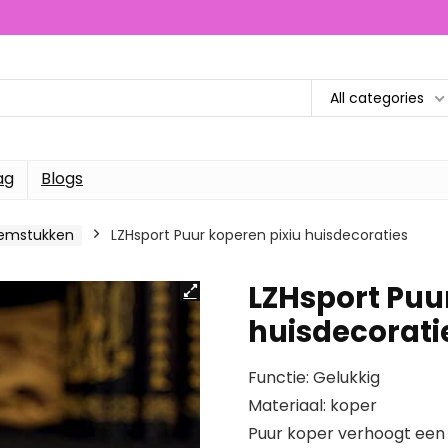
All categories
ag
Blogs
oemstukken
LZHsport Puur koperen pixiu huisdecoraties
LZHsport Puu
huisdecorati
Functie: Gelukkig
Materiaal: koper
Puur koper verhoogt ee