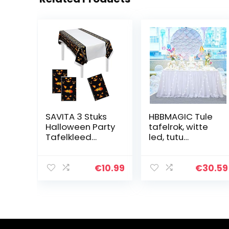
SAVITA 3 Stuks
HBBMAGIC Tule
Halloween Party
tafelrok, witte
Tafelkleed
led, tutu
Plastic Party
tafelrok, wit, 183
Tafelkleed
x 76 cm,
Rechthoek
snoeptafel,
€
10.99
€
30.59
Ghost Grimas
tafelkleed, tule
Tafelhoezen
voor
voor Halloween…
verjaardag…