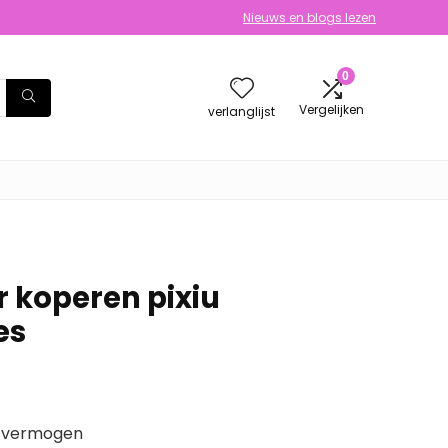
Nieuws en blogs lezen
0
Vergelijken
verlanglijst
r koperen pixiu
es
n vermogen