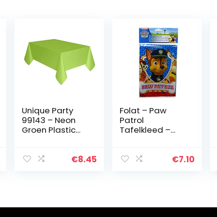
Unique Party
Folat – Paw
99143 – Neon
Patrol
Groen Plastic
Tafelkleed –
Tafelkleed, 9ft x
120x180cm
4ft
€
8.45
€
7.10