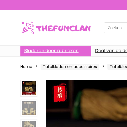
Search
for:
Bladeren door rubrieken
Deal van de d
Home
Tafelkleden en accessoires
Tafelbl