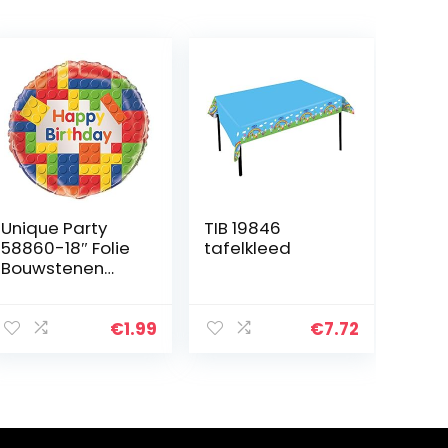
Unique Party
TIB 19846
58860-18″ Folie
tafelkleed
Bouwstenen
Verjaardag
Ballon
€
1.99
€
7.72