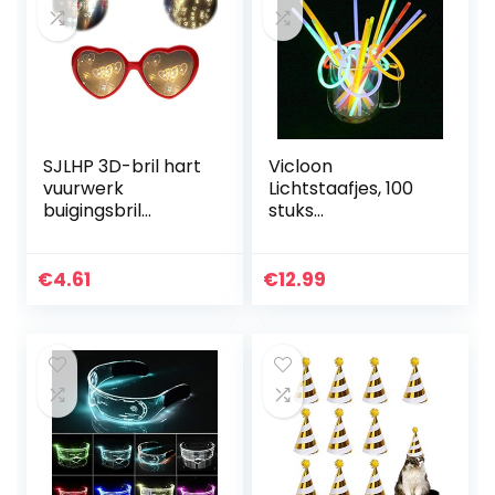
SJLHP 3D-bril hart
Vicloon
vuurwerk
Lichtstaafjes, 100
buigingsbril
stuks
speciaal effect
Neonlichtstaafjes,
licht voor muziek
Buiglichten met
buitenshuis
Connector,
€
4.61
€
12.99
feest/bar/vuurwer
Glowstick voor
k, rood
Kinderverjaardagsf
eesten…