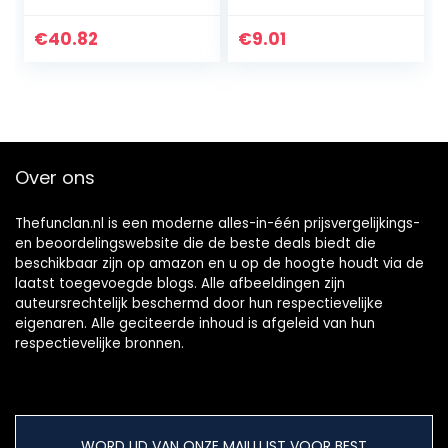
voor heren,
be kroon
feestaccessoires,
zwangerschap
€
40.82
€
9.01
accessoires
moederschap
mama moeder
Over ons
Thefunclan.nl is een moderne alles-in-één prijsvergelijkings-
en beoordelingswebsite die de beste deals biedt die
beschikbaar zijn op amazon en u op de hoogte houdt via de
laatst toegevoegde blogs. Alle afbeeldingen zijn
auteursrechtelijk beschermd door hun respectievelijke
eigenaren. Alle geciteerde inhoud is afgeleid van hun
respectievelijke bronnen.
WORD LID VAN ONZE MAILLIJST VOOR BEST