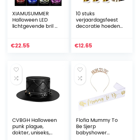
XIAMUSUMMER
10 stuks
Halloween LED
verjaardagsfeest
lichtgevende bril –
decoratie hoeden
Neon Bril –
verjaardag party
Cyberpunk LED
baby douche foto
Vizier Bril –
rekwisieten mooie
€
22.55
€
12.65
Futuristische
kegels verjaardag
Elektronische
papier…
Vizier…
CVBGH Halloween
Flofia Mummy To
punk plague,
Be Sjerp
dokter, uniseks,
babyshower
magische hoed
haarband mum to