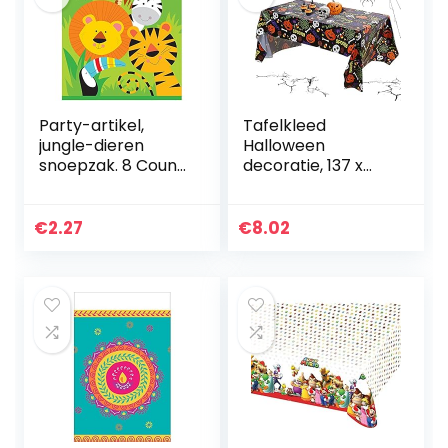
Party-artikel,
Tafelkleed
jungle-dieren
Halloween
snoepzak. 8 Count
decoratie, 137 x
multicolor
274 cm skelet
tafelkleed,
waterdicht
€
2.27
€
8.02
pompoen
tafelkleed
Halloween,
rechthoekig…