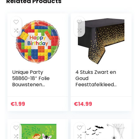
Related Products
Unique Party
4 Stuks Zwart en
58860-18″ Folie
Goud
Bouwstenen
Feesttafelkleed
Verjaardag Ballon
Wegwerp
Feestbenodigdhed
en voor Rechthoek
€
1.99
€
14.99
Tafel, Gouden Stip
Confetti Tafel
Hoes…