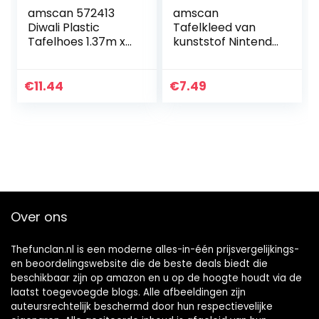
amscan 572413
amscan
Diwali Plastic
Tafelkleed van
Tafelhoes 1.37m x
kunststof Nintendo
2.59m – 1 pc
Super Mario,
9901539, 120 x 180
cm
€
11.44
€
7.49
Over ons
Thefunclan.nl is een moderne alles-in-één prijsvergelijkings-
en beoordelingswebsite die de beste deals biedt die
beschikbaar zijn op amazon en u op de hoogte houdt via de
laatst toegevoegde blogs. Alle afbeeldingen zijn
auteursrechtelijk beschermd door hun respectievelijke