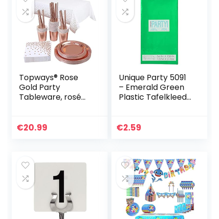
Topways® Rose
Unique Party 5091
Gold Party
– Emerald Green
Tableware, rosé
Plastic Tafelkleed,
goud, partyset,
9ft x 4ft
borden, tafelkleed,
servetten, koppen,
€
20.99
€
2.59
rietjes, set van…