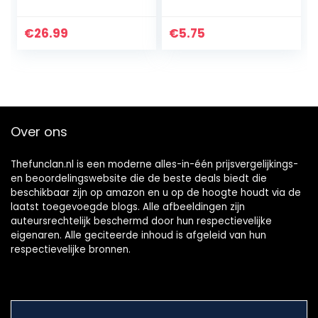
feestservies,
inclusief banner,
tafelkleed, borden,
€
26.99
€
5.75
kopjes, servetten,
hoed, rietjes…
Over ons
Thefunclan.nl is een moderne alles-in-één prijsvergelijkings-
en beoordelingswebsite die de beste deals biedt die
beschikbaar zijn op amazon en u op de hoogte houdt via de
laatst toegevoegde blogs. Alle afbeeldingen zijn
auteursrechtelijk beschermd door hun respectievelijke
eigenaren. Alle geciteerde inhoud is afgeleid van hun
respectievelijke bronnen.