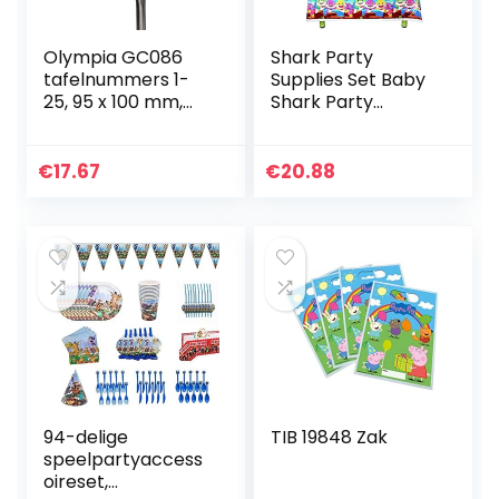
Olympia GC086
Shark Party
tafelnummers 1-
Supplies Set Baby
25, 95 x 100 mm,
Shark Party
voor bruiloften,
Servies Haai Party
kroegen,
Platen Papieren
restaurants, cafés,
Bekers, Tafelkleed,
€
17.67
€
20.88
clubs, bars, zwart
Banner voor
Kinderen…
94-delige
TIB 19848 Zak
speelpartyaccess
oireset,