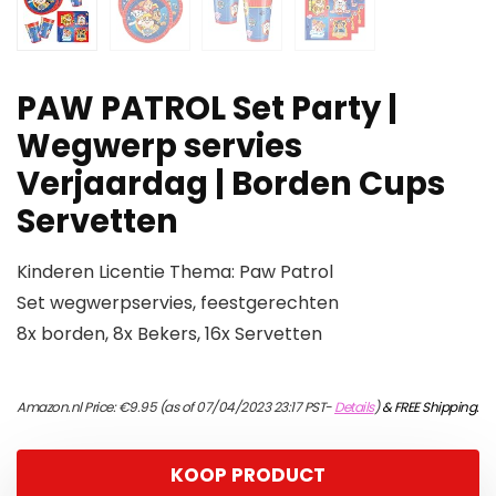
PAW PATROL Set Party |
Wegwerp servies
Verjaardag | Borden Cups
Servetten
Kinderen Licentie Thema: Paw Patrol
Set wegwerpservies, feestgerechten
8x borden, 8x Bekers, 16x Servetten
Amazon.nl Price:
€
9.95
(as of 07/04/2023 23:17 PST-
Details
)
&
FREE Shipping
.
KOOP PRODUCT