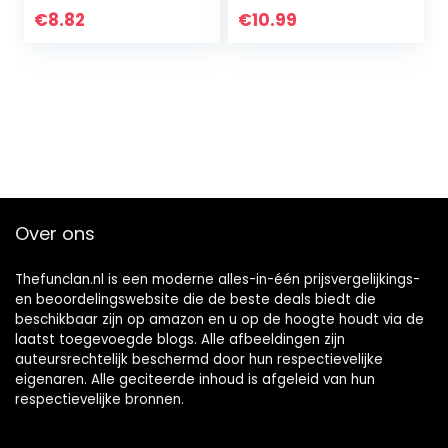
verjaardag,
Ballonnen Cijfer 70
€
8.82
€
10.99
decoratie
Helium Ballonnen
Grote Ballonnen
voor Verjaardag
Feestartikelen
Bruiloft
Bachelorette
Bruids Douche,
Goud Nummer 70
Over ons
Thefunclan.nl is een moderne alles-in-één prijsvergelijkings-
en beoordelingswebsite die de beste deals biedt die
beschikbaar zijn op amazon en u op de hoogte houdt via de
laatst toegevoegde blogs. Alle afbeeldingen zijn
auteursrechtelijk beschermd door hun respectievelijke
eigenaren. Alle geciteerde inhoud is afgeleid van hun
respectievelijke bronnen.