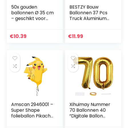
50x gouden
BESTZY Bouw
ballonnen Ø 35 cm
Ballonnen 37 Pcs
– geschikt voor
Truck Aluminium
helium metallic
Ballon Bouw
decoratie –
Verjaardagsfeestje
verjaardag &
Supplies Kit Set
€
10.39
€
11.99
bruiloft
Decoraties Voor
Kinderen…
Amscan 2946001 –
Xihuimay Nummer
Super Shape
70 Ballonnen 40
folieballon Pikachu,
“Digitale Ballon
grootte ca. 62 x 78
Alfabet 70
cm, heliumballon,
Verjaardag