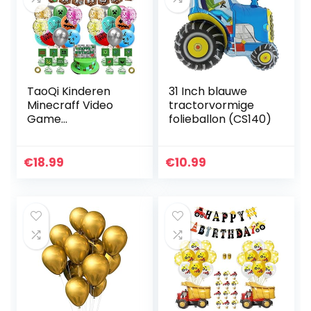
TaoQi Kinderen
31 Inch blauwe
Minecraff Video
tractorvormige
Game
folieballon (CS140)
Verjaardagsfeestje
Benodigdheden,
Mijnwerker Gamer
€
18.99
€
10.99
Thema
Feestdecoratie
met Happy…