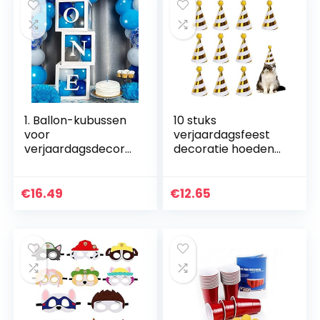
1. Ballon-kubussen
10 stuks
voor
verjaardagsfeest
verjaardagsdecora
decoratie hoeden
tie, voor jongens of
verjaardag party
meisjes, 3 stuks,
baby douche foto
transparant, met
rekwisieten mooie
€
16.49
€
12.65
letters ONE, voor…
kegels verjaardag
papier…