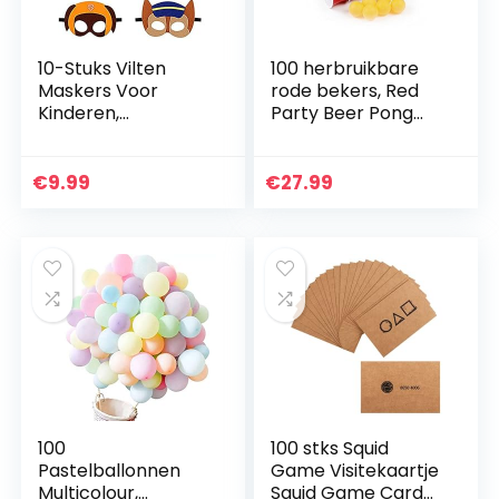
10-Stuks Vilten
100 herbruikbare
Maskers Voor
rode bekers, Red
Kinderen,
Party Beer Pong
Verjaardag
Cups 16 oz. 473 ml
Oogmasker, Vilten
rood incl. 6 Beer
Maskers,
Pong ballen en
€
9.99
€
27.99
Dierenmaskers
Beer Pong…
voor Kinderen,
Cosplay Vilten…
100
100 stks Squid
Pastelballonnen
Game Visitekaartje
Multicolour,
Squid Game Card