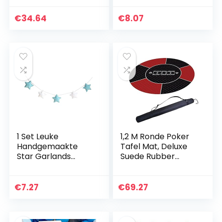
Bruiloft Bloemen
Kinderkamer
Voor Bruiloft
Muurdecoraties
€
34.64
€
8.07
Woondecoratie
Fotografie Props
Feestbenodigdhed
Beste
en…
Geschenken…
1 Set Leuke
1,2 M Ronde Poker
Handgemaakte
Tafel Mat, Deluxe
Star Garlands
Suede Rubber
Zachte Kerstmis
Texas Hold’em
Kinderkamer
Pokers Tafelkleed
Muurdecoraties
Met
€
7.27
€
69.27
Fotografie Props
Draagtas,120cm/4
Beste
6inch
Geschenken…