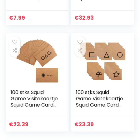
Premium Latex
Uitnodiging Dank u
Helium Balloons
Wenskarakter
10″/25cm en
Kaarten TV
€
7.99
€
32.93
5″/13cm, Dikke
Pijlinktvis Game
Multicolor
Movie…
Ballonnen.
Feestversieringen
en accessoires
voor Verjaardag
100 stks Squid
100 stks Squid
Game Visitekaartje
Game Visitekaartje
Squid Game Card
Squid Game Card
Uitnodiging Dank u
Uitnodiging Dank u
Wenskarakter
Wenskarakter
Kaarten TV
Kaarten TV
€
23.39
€
23.39
Pijlinktvis Game
Pijlinktvis Game
Movie…
Movie…