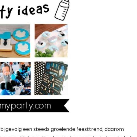
n bijgevolg een steeds groeiende feesttrend, daarom