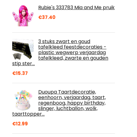
Rubie's 333783 Mia and Me pruik
€
37.40
3 stuks zwart en goud
tafelkleed feestdecoraties -
plastic wegwerp verjaardag
tafelkleed, zwarte en gouden
stip ster…
€
15.37
Duoupa Taartdecoratie,
eenhoorn, verjaardag, taart,
regenboog, happy birthday,
slinger, luchtballon, wolk,
taarttopper…
€
12.99