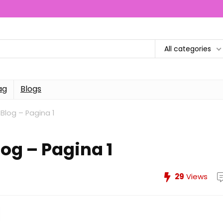
All categories
ag
Blogs
Blog – Pagina 1
og – Pagina 1
29
Views