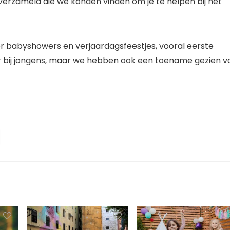
erzameld die we konden vinden om je te helpen bij het
r babyshowers en verjaardagsfeestjes, vooral eerste
r bij jongens, maar we hebben ook een toename gezien v