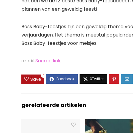
hebben we de 12 beste Boss Baby-feestideeën v
plannen van een geweldig feest!
Boss Baby-feestjes zijn een geweldig thema voo
verjaardagen. Het thema is meestal populairde
Boss Baby-feestjes voor meisjes.
credit
Source link
0
Save
gerelateerde artikelen