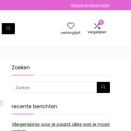
Nieuws en blogs lezen
0
Vergelijken
verlanglijst
Zoeken
recente berichten
Vliegenspray voor je paard: alles wat je moet
weten