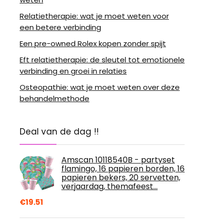
Relatietherapie: wat je moet weten voor
een betere verbinding
Een pre-owned Rolex kopen zonder spijt
Eft relatietherapie: de sleutel tot emotionele
verbinding en groei in relaties
Osteopathie: wat je moet weten over deze
behandelmethode
Deal van de dag !!
Amscan 10118540B - partyset
flamingo, 16 papieren borden, 16
papieren bekers, 20 servetten,
verjaardag, themafeest…
€
19.51