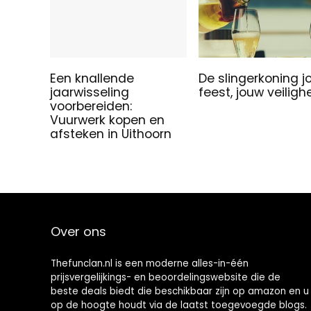
Een knallende
De slingerkoning 
jaarwisseling
feest, jouw veiligh
voorbereiden:
Vuurwerk kopen en
afsteken in Uithoorn
Over ons
Thefunclan.nl is een moderne alles-in-één
prijsvergelijkings- en beoordelingswebsite die de
beste deals biedt die beschikbaar zijn op amazon en u
op de hoogte houdt via de laatst toegevoegde blogs.