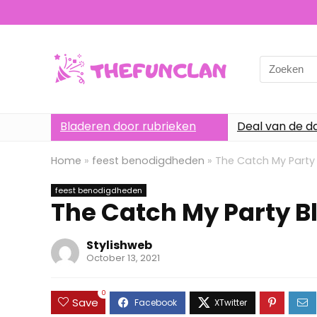
Search
for:
Bladeren door rubrieken
Deal van de d
Home
»
feest benodigdheden
»
The Catch My Party 
feest benodigdheden
The Catch My Party Bl
Stylishweb
October 13, 2021
0
Save