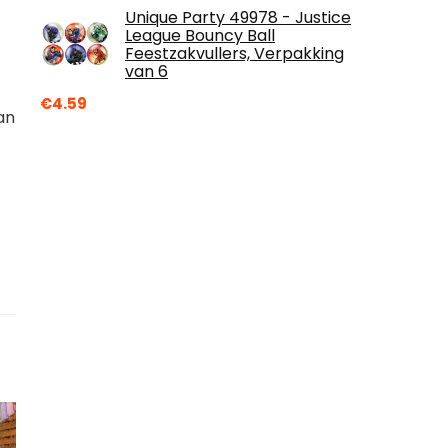
Unique Party 49978 - Justice
League Bouncy Ball
Feestzakvullers, Verpakking
van 6
€
4.59
an