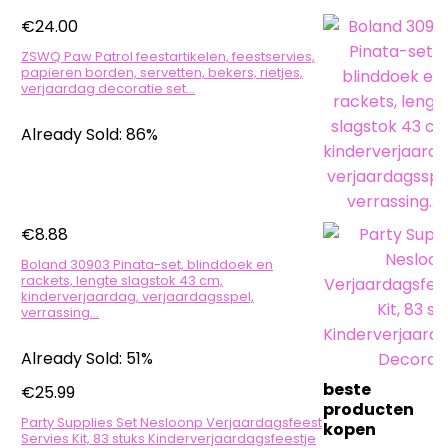
€
24.00
ZSWQ Paw Patrol feestartikelen, feestservies,
papieren borden, servetten, bekers, rietjes,
verjaardag decoratie set…
Already Sold: 86%
€
8.88
Boland 30903 Pinata-set, blinddoek en
rackets, lengte slagstok 43 cm,
kinderverjaardag, verjaardagsspel,
verrassing…
Already Sold: 51%
beste
€
25.99
producten
Party Supplies Set Nesloonp Verjaardagsfeest
kopen
Servies Kit, 83 stuks Kinderverjaardagsfeestje