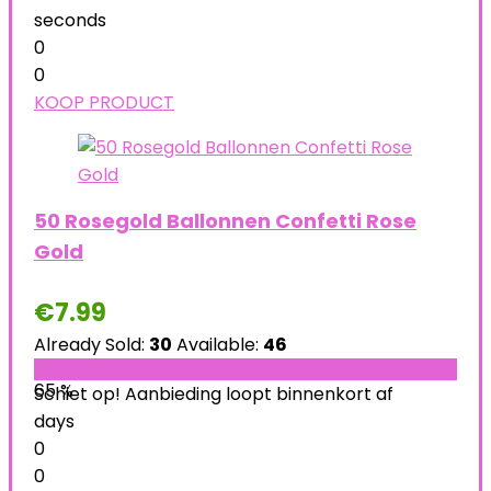
seconds
0
0
KOOP PRODUCT
50 Rosegold Ballonnen Confetti Rose
Gold
€
7.99
Already Sold:
30
Available:
46
65 %
Schiet op! Aanbieding loopt binnenkort af
days
0
0