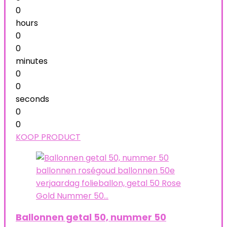
0
hours
0
0
minutes
0
0
seconds
0
0
KOOP PRODUCT
Ballonnen getal 50, nummer 50