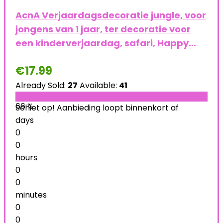
AcnA Verjaardagsdecoratie jungle, voor
jongens van 1 jaar, ter decoratie voor
een kinderverjaardag, safari, Happy…
€
17.99
Already Sold:
27
Available:
41
66 %
Schiet op! Aanbieding loopt binnenkort af
days
0
0
hours
0
0
minutes
0
0