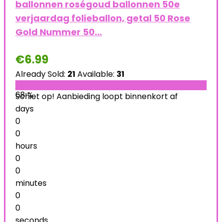
ballonnen roségoud ballonnen 50e
verjaardag folieballon, getal 50 Rose
Gold Nummer 50…
€
6.99
Already Sold:
21
Available:
31
68 %
Schiet op! Aanbieding loopt binnenkort af
days
0
0
hours
0
0
minutes
0
0
seconds