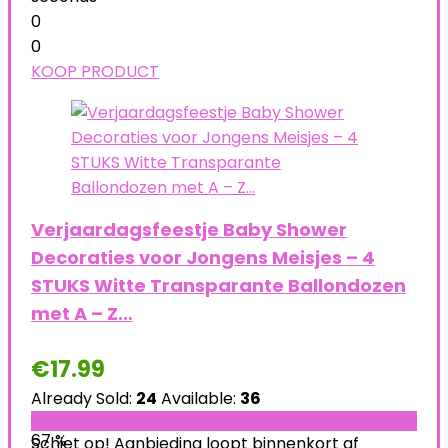
0
0
KOOP PRODUCT
Verjaardagsfeestje Baby Shower
Decoraties voor Jongens Meisjes – 4
STUKS Witte Transparante Ballondozen
met A – Z…
€
17.99
Already Sold:
24
Available:
36
67 %
Schiet op! Aanbieding loopt binnenkort af