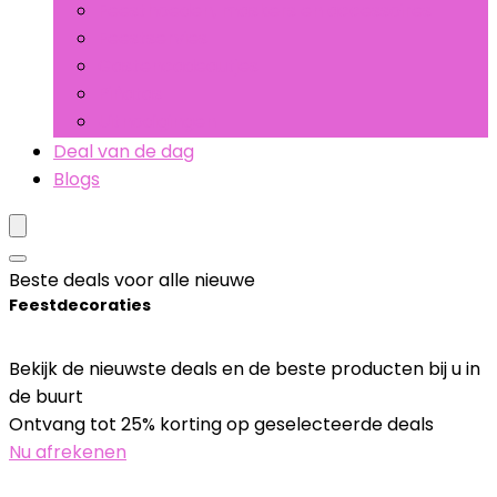
Feesthoeden, maskers en accessoires
Feestservies
Gastencadeautjes
Piñatas
Uitnodigingen
Deal van de dag
Blogs
Beste deals voor alle nieuwe
Feestdecoraties
Bekijk de nieuwste deals en de beste producten bij u in
de buurt
Ontvang tot 25% korting op geselecteerde deals
Nu afrekenen