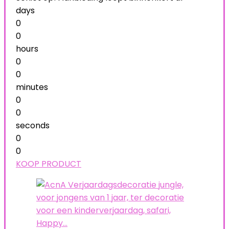
days
0
0
hours
0
0
minutes
0
0
seconds
0
0
KOOP PRODUCT