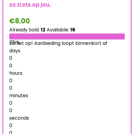
zo trots op jou.
€
8.00
Already Sold:
12
Available:
16
75 %
Schiet op! Aanbieding loopt binnenkort af
days
0
0
hours
0
0
minutes
0
0
seconds
0
0