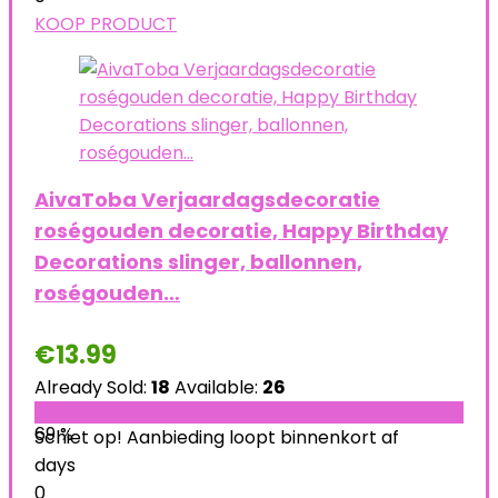
KOOP PRODUCT
AivaToba Verjaardagsdecoratie
roségouden decoratie, Happy Birthday
Decorations slinger, ballonnen,
roségouden…
€
13.99
Already Sold:
18
Available:
26
69 %
Schiet op! Aanbieding loopt binnenkort af
days
0