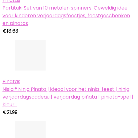
Piñatas
Partituki Set van 10 metalen spinners. Geweldig idee
voor kinderen verjaardagsfeestjes, feestgeschenken
en pinatas
€
18.63
Piñatas
Nislai® Ninja Pinata | ideaal voor het ninja-feest | ninja
verjaardagscadeau | verjaardag piñata | piniata-spel |
kleur…
€
21.99