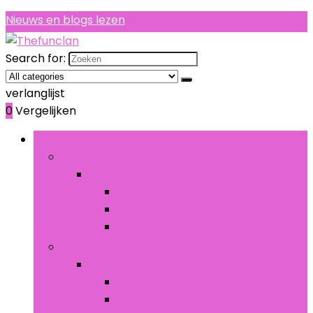
Nieuws en blogs lezen
Search for:
verlanglijst
0
Vergelijken
Bladeren door rubrieken
Decoraties
Decoraties
Ballonnen
Banners, stickers en confetti
Taartdecoraties
Tafelkleden en accessoires
Tafelkleden en accessoires
Tafelbloemstukken
Tafelkleden