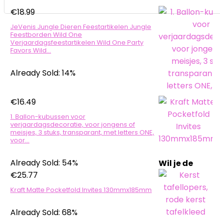
€
18.99
JeVenis Jungle Dieren Feestartikelen Jungle
Feestborden Wild One
Verjaardagsfeestartikelen Wild One Party
Favors Wild…
Already Sold: 14%
€
16.49
1. Ballon-kubussen voor
verjaardagsdecoratie, voor jongens of
meisjes, 3 stuks, transparant, met letters ONE,
voor…
Already Sold: 54%
Wil je de
€
25.77
Kraft Matte Pocketfold Invites 130mmx185mm
Already Sold: 68%