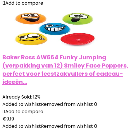
Add to compare
Baker Ross AW664 Funky Jumping
(verpakking van 12) Smiley Face Poppers,
perfect voor feestzakvullers of cadeau-
ideeën…
Already Sold: 12%
Added to wishlist
Removed from wishlist
0
Add to compare
€
9.19
Added to wishlist
Removed from wishlist
0