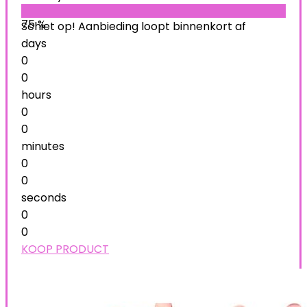
75 %
Schiet op! Aanbieding loopt binnenkort af
days
0
0
hours
0
0
minutes
0
0
seconds
0
0
KOOP PRODUCT