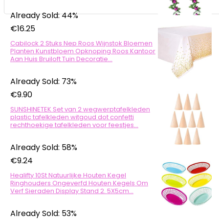
Already Sold: 44%
€
16.25
Cabilock 2 Stuks Nep Roos Wijnstok Bloemen
Planten Kunstbloem Opknoping Roos Kantoor
Aan Huis Bruiloft Tuin Decoratie…
Already Sold: 73%
€
9.90
SUNSHINETEK Set van 2 wegwerptafelkleden
plastic tafelkleden witgoud dot confetti
rechthoekige tafelkleden voor feestjes…
Already Sold: 58%
€
9.24
Healifty 10St Natuurlijke Houten Kegel
Ringhouders Ongeverfd Houten Kegels Om
Verf Sieraden Display Stand 2. 5X5cm…
Already Sold: 53%