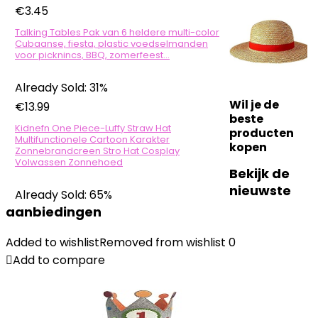
€
3.45
Talking Tables Pak van 6 heldere multi-color
Cubaanse, fiesta, plastic voedselmanden
voor picknincs, BBQ, zomerfeest…
Already Sold: 31%
Wil je de
€
13.99
beste
Kidnefn One Piece-Luffy Straw Hat
producten
Multifunctionele Cartoon Karakter
kopen
Zonnebrandcreen Stro Hat Cosplay
Volwassen Zonnehoed
Bekijk de
nieuwste
Already Sold: 65%
aanbiedingen
Added to wishlist
Removed from wishlist
0
Add to compare