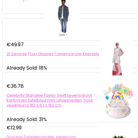
€
49.97
21 Savage (Sun Glasses) Levensgrote Knipsels
Already Sold: 18%
€
36.78
Celebrity Standee Taylor Swift Levensgroot
kartonnen tafelblad mini uitgesneden, hout,
veelkleurig 182 x 63 x 182 cm
Already Sold: 31%
€
12.99
Duoupa Taartdecoratie, eenhoorn,