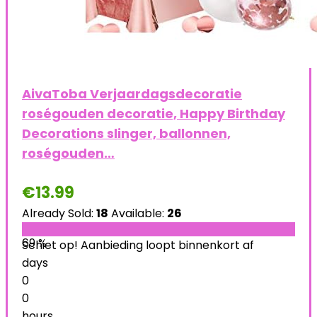
AivaToba Verjaardagsdecoratie
roségouden decoratie, Happy Birthday
Decorations slinger, ballonnen,
roségouden…
€
13.99
Already Sold:
18
Available:
26
69 %
Schiet op! Aanbieding loopt binnenkort af
days
0
0
hours