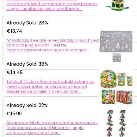
verjaardag, taart, regenboog, happy birthday,
slinger, luchtballon, wolk, taarttopper…
Already Sold: 28%
€
13.74
Amosfun EEN eerste 1e verjaardag kroon hoed
carnaval jungle Motto 1. eerste
verjaardagsfeest ontvangen leveringen…
Already Sold: 38%
€
14.49
Tafelset, 12 stuks Kerstmis bedrukte drankjes
theekopjesmatten onderzetters theepot
placemat decoratie maken uw tafel…
Already Sold: 22%
€
15.99
DreamJing 68 delen dieren kartonnen servies
feestdecoratie voor 16 kinderen, jungle
verjaardag servies kit bos…