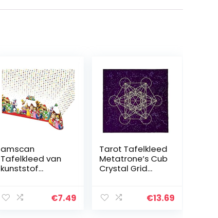
amscan
Tarot Tafelkleed
Tafelkleed van
Metatrone’s Cub
kunststof
Crystal Grid
Nintendo Super
Altaar
Mario, 9901539,
Tarotkaart
120 x 180 cm
Tafelkleed Voor
€
7.49
€
13.69
Tarot
Waarzeggerij En