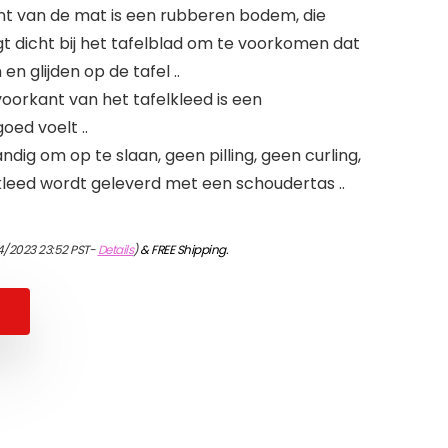
nt van de mat is een rubberen bodem, die
igt dicht bij het tafelblad om te voorkomen dat
 en glijden op de tafel ..
oorkant van het tafelkleed is een
oed voelt ..
dig om op te slaan, geen pilling, geen curling,
lkleed wordt geleverd met een schoudertas ..
4/2023 23:52 PST-
Details
)
&
FREE Shipping
.