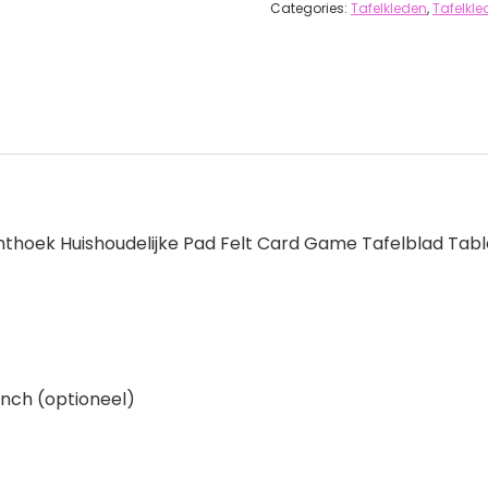
Categories:
Tafelkleden
,
Tafelkl
hthoek Huishoudelijke Pad Felt Card Game Tafelblad Tab
inch (optioneel)