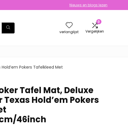
Nieuws en blogs lezen
0
Vergelijken
verlanglijst
s Hold’em Pokers Tafelkleed Met
oker Tafel Mat, Deluxe
 Texas Hold’em Pokers
et
0cm/46inch