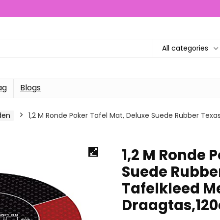
All categories
ag
Blogs
den
1,2 M Ronde Poker Tafel Mat, Deluxe Suede Rubber Texa
1,2 M Ronde P
Suede Rubber
Tafelkleed M
Draagtas,12