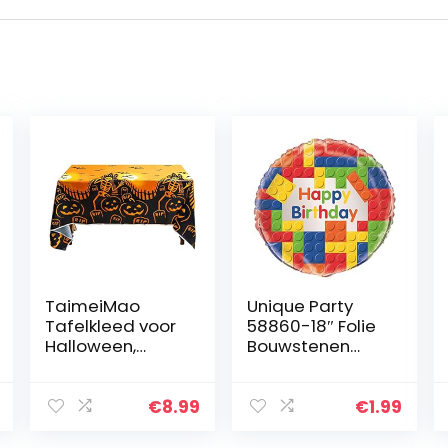
TaimeiMao
Unique Party
Tafelkleed voor
58860-18″ Folie
Halloween,
Bouwstenen
decoratie, 137 x
Verjaardag
180 cm,
Ballon
waterdicht
€
8.99
€
1.99
tafelkleed,
griezelig