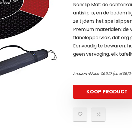
Nonslip Mat: de achterka
antislip is, en de bodem l
ze tijdens het spel slippen
Premium materialen: de v
flaneloppervlak, dat erg g
Eenvoudig te bewaren: han
geen vervaging, elk tafe
Amazon.nl Price:
€
69.27
(as of 09/0
KOOP PRODUCT