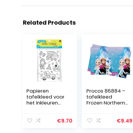
Related Products
Papieren
Procos 86884 –
tafelkleed voor
tafelkleed
het inkleuren
Frozen Northern
voor kinderen,
Lights, afmeting
motief
120 x 180 cm,
voertuigen en
Anna, Elsa, Olaf,
€
9.70
€
9.49
bouwplaats,
feestdecoratie…
kindertafelkleed