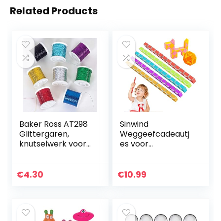
Related Products
Baker Ross AT298
Sinwind
Glittergaren,
Weggeefcadeautj
knutselwerk voor
es voor
kinderen, 8 stuks,
kinderverjaardag,
gesorteerd
12 stuks, 24
blokken, magische
€
4.30
€
10.99
slangenkubus, 3D-
puzzelslang…