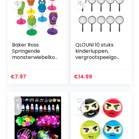
Baker Ross
QLOUNI 10 stuks
Springende
kinderluppen,
monsterwiebelkop
vergrootspeelgoe
pen – speelgoed
d, cadeautje mini-
voor kinderen als
vergrootglas
cadeautje en prijs
zakloep voor
€
7.97
€
14.99
op de
kinderen van
kinderverjaardag –
kunststof…
6…