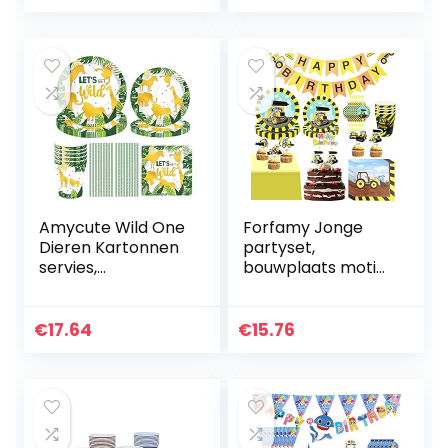
cups, 40 napkins…
kinderverjaardag
Amycute Wild One
Forfamy Jonge
Dieren Kartonnen
partyset,
servies,
bouwplaats motief
feestdecoratie
bulldozer
voor 10 kinderen,
graafmachine –
jungle, verjaardag,
89-delig,
€
17.64
€
15.76
serviesset voor
bouwvakkerset
jongens…
party favors met
borden…