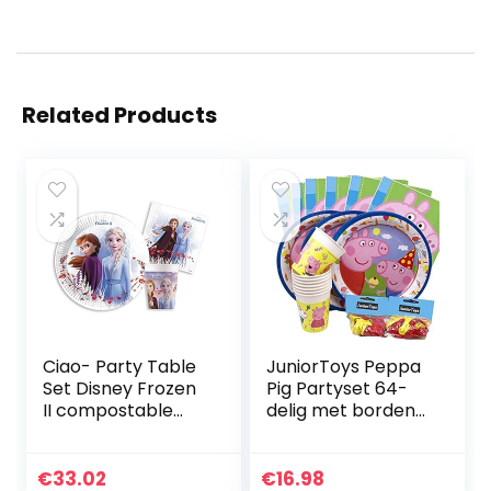
Related Products
Ciao- Party Table
JuniorToys Peppa
Set Disney Frozen
Pig Partyset 64-
II compostable
delig met borden
FSC paper 24
bekers ballonnen
people (88 pcs: 24
en servetten –
plates Ø23cm, 24
Peppa Putz
€
33.02
€
16.98