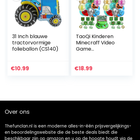
31 Inch blauwe
TaoQi Kinderen
tractorvormige
Minecraff Video
folieballon (CS140)
Game
Verjaardagsfeestje
Benodigdheden,
Mijnwerker Gamer
€
10.99
€
18.99
Thema
Feestdecoratie
met Happy…
Over ons
Thefunclan.nl is een moderne alles-in-één prijsvergelijkings-
en beoordelingswebsite die de beste deals biedt die
beschikbaar zijn op amazon en u op de hoogte houdt via de