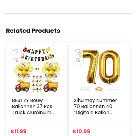
Related Products
BESTZY Bouw
Xihuimay Nummer
Ballonnen 37 Pcs
70 Ballonnen 40
Truck Aluminium
“Digitale Ballon
Ballon Bouw
Alfabet 70
Verjaardagsfeestje
Verjaardag
Supplies Kit Set
Ballonnen Cijfer 70
€
11.99
€
10.99