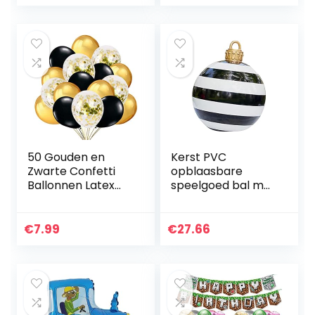
Decoraties Voor
Helium Ballonnen
Kinderen…
Grote Ballonnen
voor Verjaardag
Feestartikelen
Bruiloft
Bachelorette
Bruids Douche,
Goud Nummer 70
50 Gouden en
Kerst PVC
Zwarte Confetti
opblaasbare
Ballonnen Latex
speelgoed bal met
Transparante
inflator, elastische
Ballondecoratie
scheurbestendige
voor Verjaardag
kerstballen
€
7.99
€
27.66
en Afstudeerfestijn
ornament,
aantrekkelijke
Xmas…