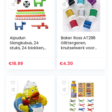
Aipudun
Baker Ross AT298
Slangkubus, 24
Glittergaren,
stuks, 24 blokken,
knutselwerk voor
magische
kinderen, 8 stuks,
slangkubus, mini-
gesorteerd
slangkubus,
€
16.99
€
4.30
dobbelsteen,
speelgoed,
magische slang…