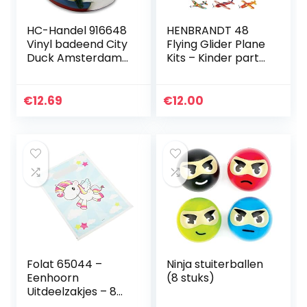
HC-Handel 916648
HENBRANDT 48
Vinyl badeend City
Flying Glider Plane
Duck Amsterdam
Kits – Kinder party
8 cm
bag filler – ww2
vliegtuigen
€
12.69
€
12.00
Folat 65044 –
Ninja stuiterballen
Eenhoorn
(8 stuks)
Uitdeelzakjes – 8
stuks,Veelkleurig