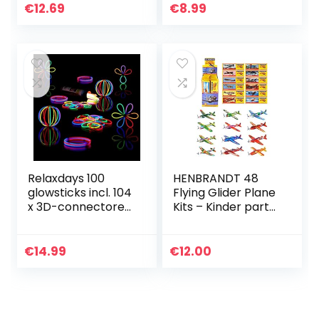
cadeautjes,
€
12.69
€
8.99
snoeppapieren
dozen voor
kinderverjaardage
n…
Relaxdays 100
HENBRANDT 48
glowsticks incl. 104
Flying Glider Plane
x 3D-connectoren,
Kits – Kinder party
8 uur
bag filler – ww2
verlichtingsduur,
vliegtuigen
glow stick,
€
14.99
€
12.00
lichtstaven
professionele…