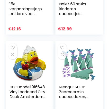
15e
Naler 60 stuks
verjaardagssjerp
kinderen
en tiara voor
cadeautjes
meisjes,
dinosaurus party
roségouden
set ringen
verjaardagssjerp,
sleutelhanger
€
12.16
€
12.99
kroon 15 &
armbanden
Fabulous sjerp en
stickers voor
tiara voor meisjes…
kinderen…
HC-Handel 916648
MengH-SHOP
Vinyl badeend City
Zeemeermin
Duck Amsterdam
cadeaudozen,
8 cm
decoratieve
zeemeermin-