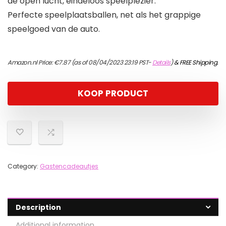
de open lucht, eindeloos speelplezier.
Perfecte speelplaatsballen, net als het grappige
speelgoed van de auto.
Amazon.nl Price:
€
7.87
(as of 08/04/2023 23:19 PST-
Details
)
&
FREE Shipping
.
KOOP PRODUCT
Category:
Gastencadeautjes
Description
Additional information