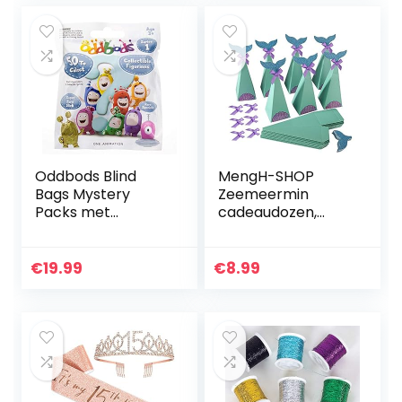
Oddbods Blind
MengH-SHOP
Bags Mystery
Zeemeermin
Packs met
cadeaudozen,
verzamelspeelgoe
decoratieve
d binnenin –
zeemeermin-
verrassingsminifigu
cadeautjes,
€
19.99
€
8.99
urspeelgoed voor
snoeppapieren
kinderen, serie 1…
dozen voor
kinderverjaardage
n…