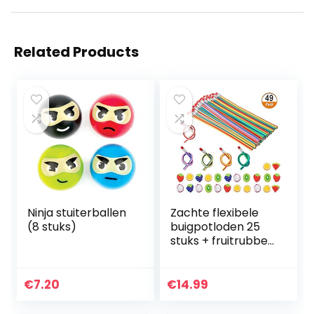
Related Products
Ninja stuiterballen
Zachte flexibele
(8 stuks)
buigpotloden 25
stuks + fruitrubber
gummen 24 stuks,
feestzakvullers
voor kinderen,
€
7.20
€
14.99
schoolbenodigdhe
den…