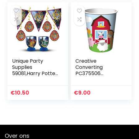
banner,
servetten…
Unique Party
Creative
Supplies
Converting
59081,Harry Potter
PC375506
party-
Papieren bekers,
accessoires,Kostuu
boerderijdieren, 8
ms,meerdere
stuks,
€
10.50
€
9.00
kleuren
boerderijplezier,
eenheidsmaat
Over ons