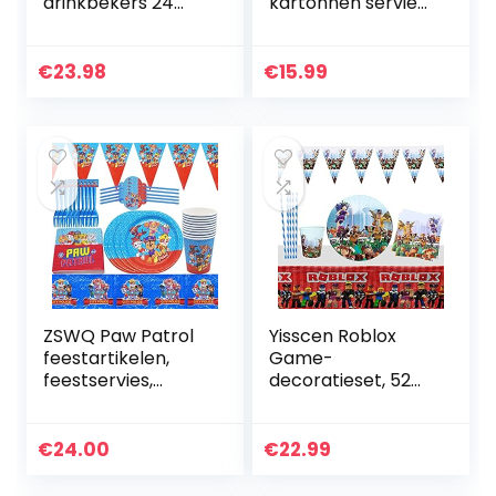
drinkbekers 24
kartonnen servies
stuks, 230 ml,
feestdecoratie
ideaal voor
voor 16 kinderen,
feestjes en
jungle verjaardag
€
23.98
€
15.99
kinderverjaardag
servies kit bos…
ZSWQ Paw Patrol
Yisscen Roblox
feestartikelen,
Game-
feestservies,
decoratieset, 52
papieren borden,
stuks,
servetten, bekers,
kinderverjaardagsf
rietjes, verjaardag
eest,
€
24.00
€
22.99
decoratie set…
feestserviesset
met papieren