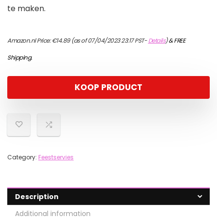
te maken.
Amazon.nl Price:
€
14.89
(as of 07/04/2023 23:17 PST-
Details
)
&
FREE
Shipping
.
KOOP PRODUCT
Category:
Feestservies
Description
Additional information