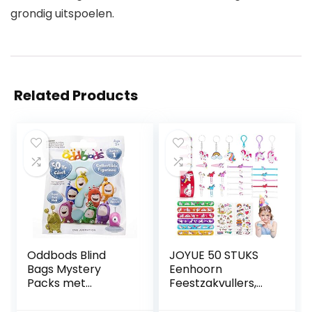
grondig uitspoelen.
Related Products
Oddbods Blind
JOYUE 50 STUKS
Bags Mystery
Eenhoorn
Packs met
Feestzakvullers,
verzamelspeelgoe
Inclusief Eenhoorn
d binnenin –
Armbanden,