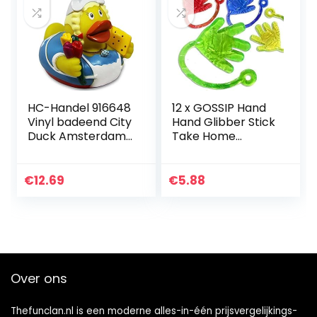
HC-Handel 916648
12 x GOSSIP Hand
Vinyl badeend City
Hand Glibber Stick
Duck Amsterdam
Take Home
8 cm
Verjaardag
€
12.69
€
5.88
Over ons
Thefunclan.nl is een moderne alles-in-één prijsvergelijkings-