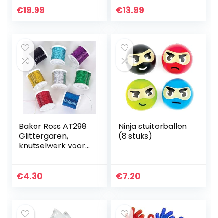
verrassingsminifigu
Eenhoorn
€
19.99
€
13.99
urspeelgoed voor
Sleutelhangers,
kinderen, serie 1…
Tijdelijke
Tatoeages…
Baker Ross AT298
Ninja stuiterballen
Glittergaren,
(8 stuks)
knutselwerk voor
kinderen, 8 stuks,
gesorteerd
€
4.30
€
7.20