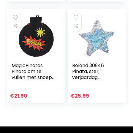
Jongens…
Kleverige Handen
Mannen…
MagicPinatas
Boland 30946
Pinata om te
Pinata, ster,
vullen met snoep,
verjaardag,
ideaal piniata voor
themafeest,
kinderverjaardags
kinderverjaardag,
spel, cadeau-idee,
decoratie,
€
21.90
€
25.99
party, Kerstmis…
Kerstmis, cadeaus