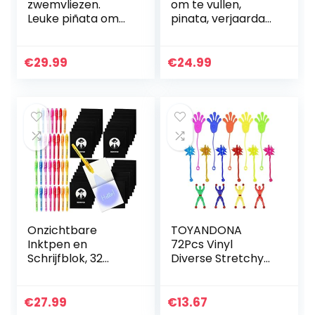
zwemvliezen.
om te vullen,
Leuke piñata om
pinata, verjaardag,
te vullen met
jongen voor
confetti, snoep en
confetti,
kleine geschenken
partyspellen,
€
29.99
€
24.99
piniata met stok
en masker, 40 x…
Onzichtbare
TOYANDONA
Inktpen en
72Pcs Vinyl
Schrijfblok, 32
Diverse Stretchy
Stuks – BONNYCO |
Sticky Toy Party
Voorraad Vuller bij
Favor Kids Fun
Kids Verjaardagen
Speelgoed
€
27.99
€
13.67
| Tas Vuller bij
Waaronder Grote