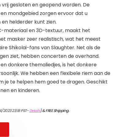
rij gesloten en geopend worden. De
- en mondgebied zorgen ervoor dat u
en helderder kunt zien.
materiaal en 3D-textuur, maakt het
et masker zeer realistisch, wat het meest
ire Shikolai-fans van Slaughter. Net als de
ingen ziet, hebben concerten de overhand.
n donkere themaliedjes, is het donkere
soonlijk. We hebben een flexibele riem aan de
 je te helpen hem goed te dragen. Geschikt
nen en kinderen.
4/2023 23:18 PST-
Details
)
&
FREE Shipping
.