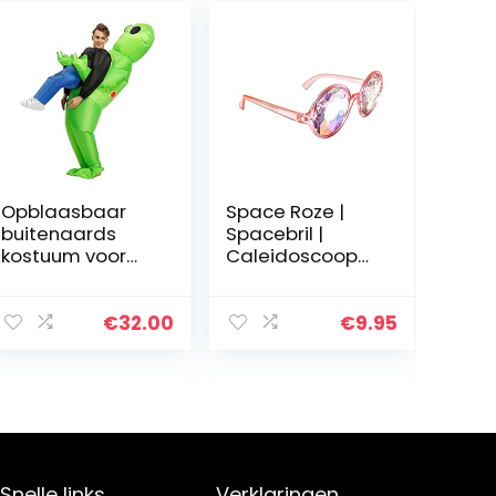
Opblaasbaar
Space Roze |
buitenaards
Spacebril |
kostuum voor
Caleidoscoop
volwassenen en
Bril
kinderen ruimte
buitenaards
€
32.00
€
9.95
pick me up
kostuum
opblazen
halloween…
Snelle links
Verklaringen