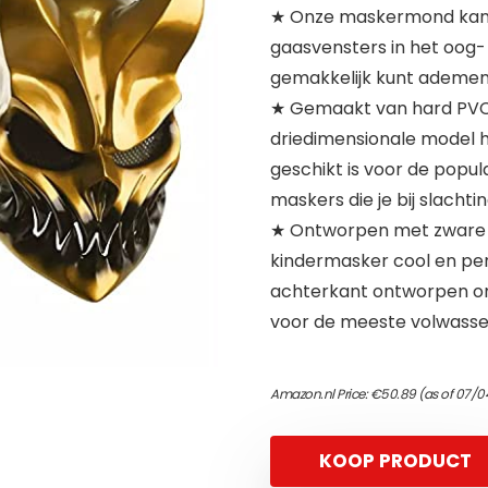
★ Onze maskermond kan v
gaasvensters in het oog
gemakkelijk kunt ademen 
★ Gemaakt van hard PVC-
driedimensionale model h
geschikt is voor de popula
maskers die je bij slacht
★ Ontworpen met zware e
kindermasker cool en per
achterkant ontworpen om
voor de meeste volwasse
Amazon.nl Price:
€
50.89
(as of 07/0
KOOP PRODUCT