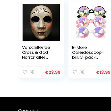
Verschillende
E-More
Cross & God
Caleidoscoop-
Horror Killer
bril, 3-pack
Purge Couple
Festival Rave
Mask, The Purge
Rainbow-
Anarchy Movie,
zonnebril,
€
23.99
€
13.99
Halloween
Crystal-lenzen,
Masquerade
Multicolor
Costume Party
Fractal Prism-
bril…
Over ons