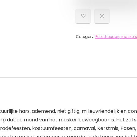
Category:
Feesthoeden, maskers
urlijke hars, ademend, niet giftig, milieuvriendelijk en co
rp dat de mond van het masker beweegbaar is. Het zal s
eradefeesten, kostuumfeesten, carnaval, Kerstmis, Pasen,
noten en het zal ervoor zorgen dat jij de focus van het f