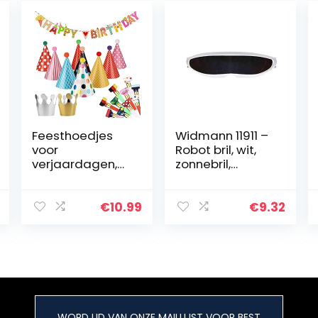
Feesthoedjes
Widmann 11911 –
voor
Robot bril, wit,
verjaardagen,
zonnebril,
kinderverjaarda
kostuumaccess
gen,
oires,
feesthoeden,
astronauten,
€
10.99
€
9.32
luchtrood, fluitje
carnaval,
en Happy
themafeest
Birthday-
banner…
WORD LID VAN ONZE MAILLIJST VOOR BEST