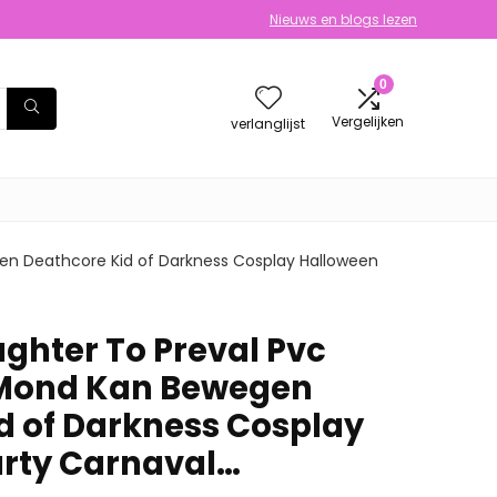
Nieuws en blogs lezen
0
Vergelijken
verlanglijst
n Deathcore Kid of Darkness Cosplay Halloween
ghter To Preval Pvc
Mond Kan Bewegen
d of Darkness Cosplay
arty Carnaval…