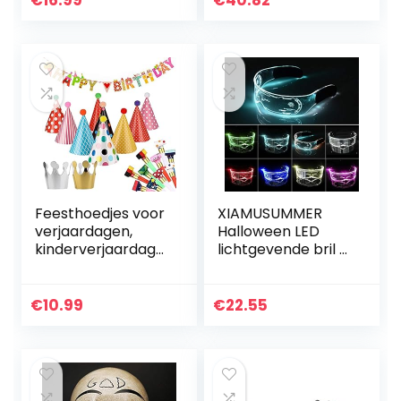
€
16.99
€
40.82
Maskerade
accessoires
(Blauw)
Feesthoedjes voor
XIAMUSUMMER
verjaardagen,
Halloween LED
kinderverjaardage
lichtgevende bril –
n, feesthoeden,
Neon Bril –
luchtrood, fluitje en
Cyberpunk LED
Happy Birthday-
Vizier Bril –
€
10.99
€
22.55
banner…
Futuristische
Elektronische
Vizier…