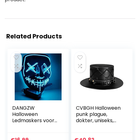
Related Products
DANGZW
CVBGH Halloween
Halloween
punk plague,
Ledmaskers voor
dokter, uniseks,
Cosplay, Festival,
magische hoed
Party, Show,
voor heren,
Muziekfeest,
feestaccessoires,