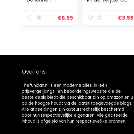
roségoud
g party
ballonnen 50e
decoratie
verjaardag
verjaardag
€
6.99
€
3.59
folieballon,
party set
getal 50 Rose
folieballonnen
Gold Nummer
helium
50…
ballonnen voor
kinderen…
Over ons
Thefunclan.nl is een moderne alles-in-één
prijsvergelijkings- en beoordelingswebsite die de
beste deals biedt die beschikbaar zijn op amazon en u
op de hoogte houdt via de laatst toegevoegde blogs.
Alle afbeeldingen zijn auteursrechtelijk beschermd
door hun respectievelijke eigenaren. Alle geciteerde
inhoud is afgeleid van hun respectievelijke bronnen.