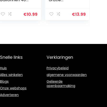
“Digitale Ballon
roségouden
Alfabet 70
decoratie,
Verjaardag
Happy Birthday
€
10.99
€
13.99
Ballonnen Cijfer
Decorations
70 Helium
slinger,
Ballonnen Grote
ballonnen,
Ballonnen voor
roségouden…
Verjaardag
Feestartikelen
Bruiloft
Bachelorette
Snelle links
Bruids Douche,
Verklaringen
Goud Nummer
70
Huis
Privacybeleid
Alles winkelen
algemene voorwaarden
Blogs
Gelieerde
openbaarmaking
Onze webshops
Adverteren