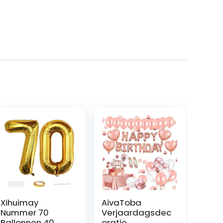
Xihuimay
AivaToba
Nummer 70
Verjaardagsdec
Ballonnen 40
oratie