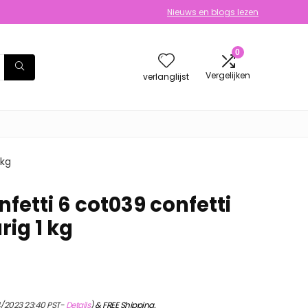
Nieuws en blogs lezen
0
Vergelijken
verlanglijst
 kg
fetti 6 cot039 confetti
ig 1 kg
4/2023 23:40 PST-
Details
)
&
FREE Shipping
.