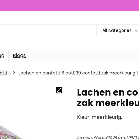
All categories
ag
Blogs
etti
Lachen en confetti 6 cot039 confetti zak meerkleurig 1
Lachen en con
zak meerkleur
Kleur: meerkleurig.
Amazon.nl Price:
€
10.28
(as of 09/0