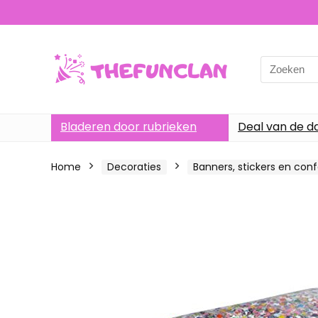
Search
for:
Bladeren door rubrieken
Deal van de d
Home
Decoraties
Banners, stickers en conf