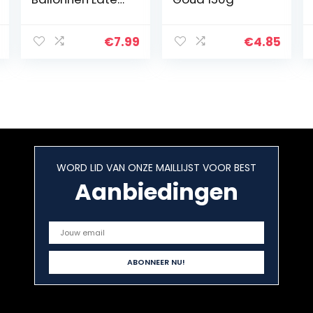
Transparante
Ballondecoratie
voor Verjaardag
€
7.99
€
4.85
en
Afstudeerfestijn
WORD LID VAN ONZE MAILLIJST VOOR BEST
Aanbiedingen