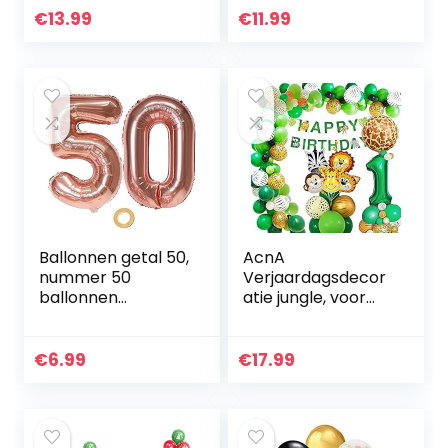
Kindergeburtstag
Supplies Kit Set
€
13.99
€
11.99
Party Dekoration,
Decoraties Voor
Happy Birthday
Kinderen…
Banner…
Ballonnen getal 50,
AcnA
nummer 50
Verjaardagsdecor
ballonnen
atie jungle, voor
roségoud
jongens van 1 jaar,
ballonnen 50e
ter decoratie voor
verjaardag
een
€
6.99
€
17.99
folieballon, getal
kinderverjaardag,
50 Rose Gold
safari, Happy…
Nummer 50…