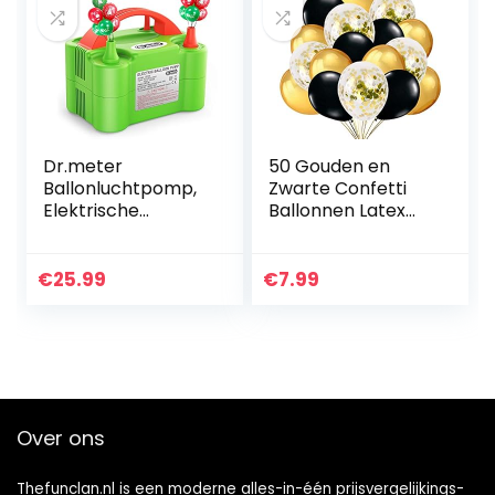
Dr.meter
50 Gouden en
Ballonluchtpomp,
Zwarte Confetti
Elektrische
Ballonnen Latex
Inflatorpomp met
Transparante
Dubbele
Ballondecoratie
Sproeierblazer
voor Verjaardag
€
25.99
€
7.99
Draagbare Pomp
en Afstudeerfestijn
voor
Kerstdecoraties,
Feest…
Over ons
Thefunclan.nl is een moderne alles-in-één prijsvergelijkings-