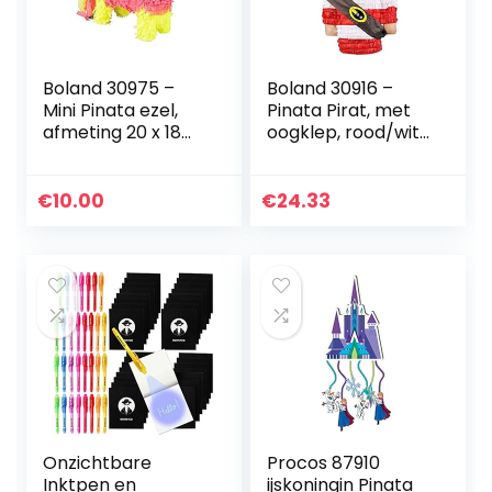
Boland 30975 –
Boland 30916 –
Mini Pinata ezel,
Pinata Pirat, met
afmeting 20 x 18
oogklep, rood/wit,
cm, karton,
carnaval,
feestspel, dier,
themafeest,
cadeau,
themafeest
€
10.00
€
24.33
kinderverjaardag,
decoratie
Onzichtbare
Procos 87910
Inktpen en
ijskoningin Pinata