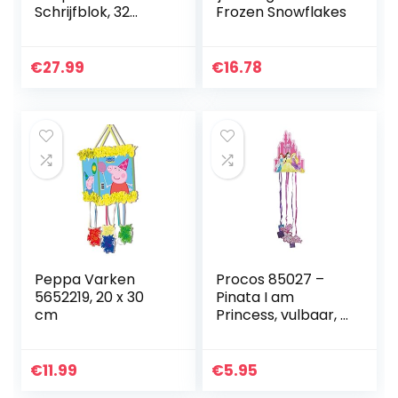
Schrijfblok, 32
Frozen Snowflakes
Stuks – BONNYCO |
Voorraad Vuller bij
Kids Verjaardagen
€
27.99
€
16.78
| Tas Vuller bij
Jongens…
Peppa Varken
Procos 85027 –
5652219, 20 x 30
Pinata I am
cm
Princess, vulbaar, 6
banden,
kinderverjaardag
€
11.99
€
5.95