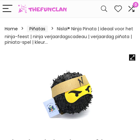
0
Home
Piñatas
Nislai® Ninja Pinata | ideaal voor het
ninja-feest | ninja verjaardagscadeau | verjaardag piñata |
piniata-spel | kleur…