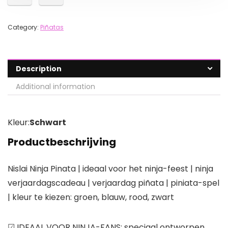
Category:
Piñatas
Description
Additional information
Kleur:
Schwart
Productbeschrijving
Nislai Ninja Pinata | ideaal voor het ninja-feest | ninja
verjaardagscadeau | verjaardag piñata | piniata-spel
| kleur te kiezen: groen, blauw, rood, zwart
☑ IDEAAL VOOR NINJA-FANS: speciaal ontworpen