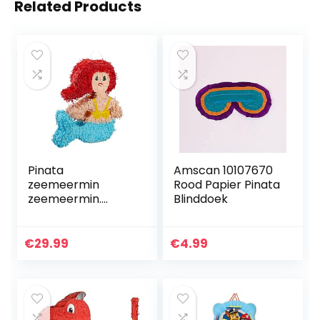
Related Products
Pinata
Amscan 10107670
zeemeermin
Rood Papier Pinata
zeemeermin.
Blinddoek
Leuke piñata om
te vullen met
confetti, snoep en
€
29.99
€
4.99
kleine geschenken