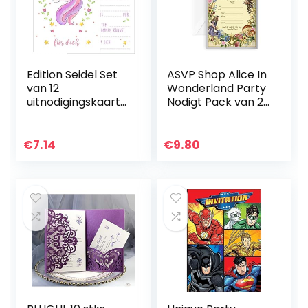
Edition Seidel Set
ASVP Shop Alice In
van 12
Wonderland Party
uitnodigingskaarte
Nodigt Pack van 20
n uitnodigingen
Inclusief 20
kinderverjaardag
Enveloppen
party meisje met
Feestbenodigdhed
€
7.14
€
9.80
schattige
en Gemaakt
eenhoorn in roze…
Hoedenmaker…