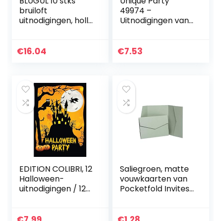
BLUGUL 10 stks
Unique Party
bruiloft
49974 –
uitnodigingen, holle
Uitnodigingen van
bloemen ontwerp
de Justice League,
nodigt uit, met 2
Pack van 8
lege kaart, donker
€
16.04
€
7.53
paars
EDITION COLIBRI, 12
Saliegroen, matte
Halloween-
vouwkaarten van
uitnodigingen / 12
Pocketfold Invites
griezelige
Ltd., 130 x 185 mm
uitnodigingen voor
groen
Halloween-feest
€
7.99
€
1.28