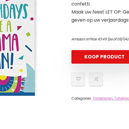
confetti.
Maak uw feest LET OP: Geb
geven op uw verjaardags
Amazon.nl Price:
€
1.49
(as of 08/04/
KOOP PRODUCT
Categories:
Tafelkleden
,
Tafelkl