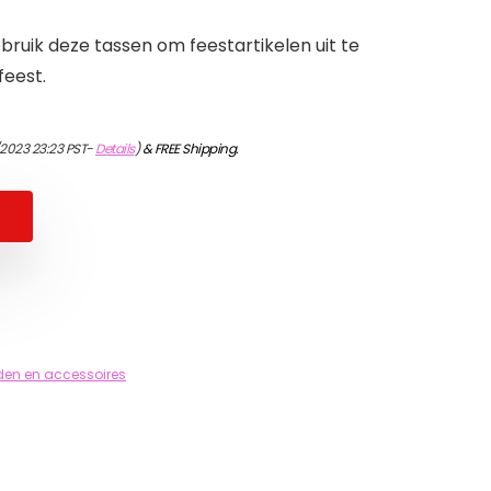
ruik deze tassen om feestartikelen uit te
feest.
2023 23:23 PST-
Details
)
&
FREE Shipping
.
eden en accessoires