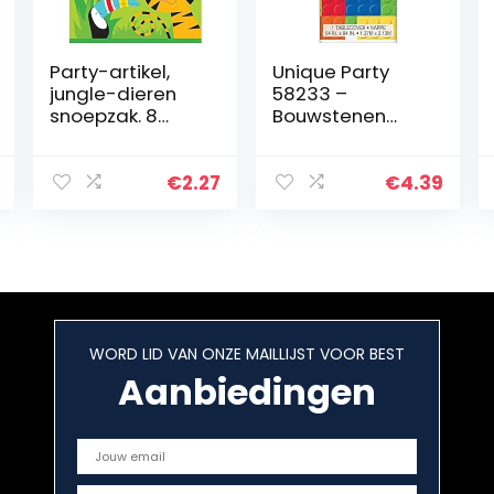
Party-artikel,
Unique Party
jungle-dieren
58233 –
snoepzak. 8
Bouwstenen
Count multicolor
Verjaardag
Plastic
Tafelkleed, 7ft x
€
2.27
€
4.39
4ft
WORD LID VAN ONZE MAILLIJST VOOR BEST
Aanbiedingen