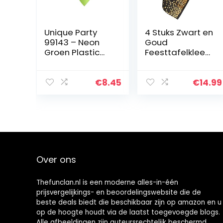
Unique Party
4 Stuks Zwart en
99143 – Neon
Goud
Groen Plastic
Feesttafelkleed
Tafelkleed, 9ft x
Wegwerp
4ft
Feestbenodigdh
eden voor
€
8.45
€
14.99
Rechthoek Tafel,
Gouden Stip
Confetti Tafel
Hoes…
Over ons
Thefunclan.nl is een moderne alles-in-één
prijsvergelijkings- en beoordelingswebsite die de
beste deals biedt die beschikbaar zijn op amazon en u
op de hoogte houdt via de laatst toegevoegde blogs.
Alle afbeeldingen zijn auteursrechtelijk beschermd