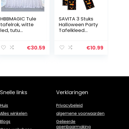
HBBMAGIC Tule
SAVITA 3 Stuks
tafelrok, witte
Halloween Party
led, tutu
Tafelkleed
tafelrok, wit, 183
Plastic Party
x 76 cm,
Tafelkleed
snoeptafel,
Rechthoek
€
30.59
€
10.99
tafelkleed, tule
Ghost Grimas
voor
Tafelhoezen
verjaardag…
voor Halloween…
Snelle links
Verklaringen
Huis
Privacybeleid
Alles winkelen
algemene voorwaarden
Blogs
Gelieerde
openbaarmaking