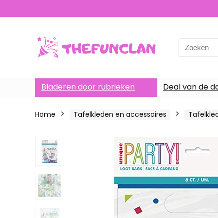
Search
for:
Bladeren door rubrieken
Deal van de d
Home
Tafelkleden en accessoires
Tafelkle