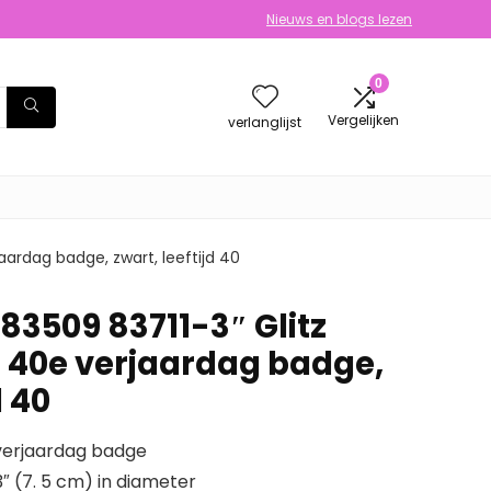
Nieuws en blogs lezen
0
Vergelijken
verlanglijst
jaardag badge, zwart, leeftijd 40
83509 83711-3″ Glitz
r 40e verjaardag badge,
d 40
e verjaardag badge
 (7. 5 cm) in diameter