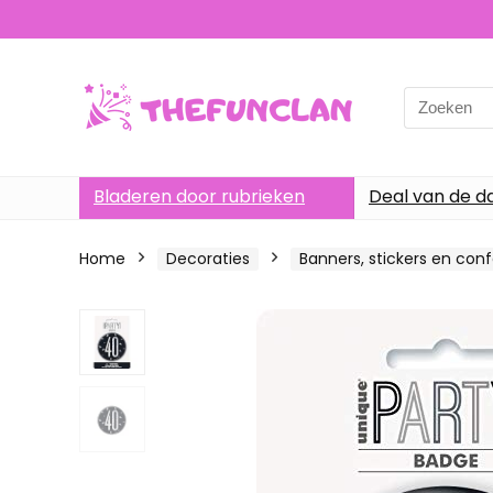
Search
for:
Bladeren door rubrieken
Deal van de d
Home
Decoraties
Banners, stickers en conf