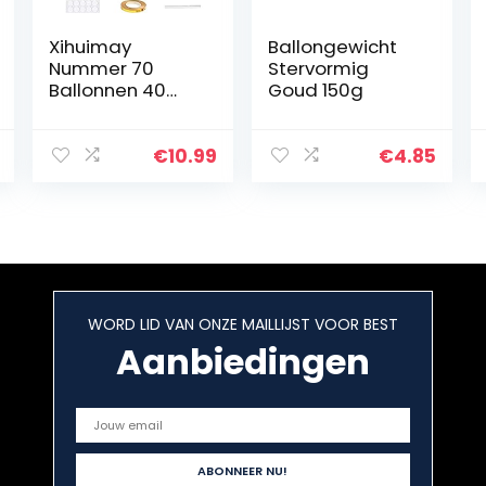
Xihuimay
Ballongewicht
Nummer 70
Stervormig
Ballonnen 40
Goud 150g
“Digitale Ballon
Alfabet 70
Verjaardag
€
10.99
€
4.85
Ballonnen Cijfer
70 Helium
Ballonnen Grote
Ballonnen voor
Verjaardag
Feestartikelen
Bruiloft
WORD LID VAN ONZE MAILLIJST VOOR BEST
Bachelorette
Bruids Douche,
Aanbiedingen
Goud Nummer
70