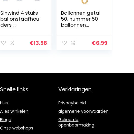
Sinwind 4 stuks
Ballonnen getal
ballonstaafhou
50, nummer 50
ders,
ballonnen
ballonenstanda
roségoud
ard-set,
ballonnen 50e
ballonaccessoir
verjaardag
€
13.98
€
6.99
es, tafelhouder,
folieballon,
decoratie voor…
getal 50 Rose
Gold Nummer
50…
Snelle links
Verklaringen
Huis
Privacybeleid
Alles winkelen
algemene voorwaarden
Blogs
Gelieerde
openbaarmaking
Onze webshops