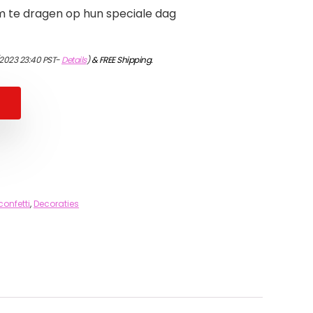
m te dragen op hun speciale dag
2023 23:40 PST-
Details
)
&
FREE Shipping
.
confetti
,
Decoraties