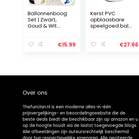
Ballonnenboog
Kerst PVC
Set | Zwart,
opblaasbare
Goud & Wit
speelgoed bal
Feest Decoratie
met inflator,
Set | 115
elastische
Ballonnen met
scheurbestendi
€
15.99
€
27.66
ballonnenstrip,
ge kerstballen
knoper en -lijm |
ornament,
Voor…
aantrekkelijke
Xmas…
Over ons
Thefunclan.nl is een moderne alles-in-één
prijsvergelijkings- en beoordelingswebsite die de
beste deals biedt die beschikbaar zijn op amazon en u
op de hoogte houdt via de laatst toegevoegde blogs.
Alle afbeeldingen zijn auteursrechtelijk beschermd
door hun respectievelijke eigenaren. Alle geciteerde