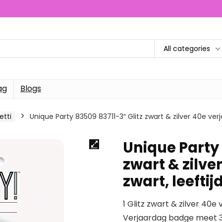
All categories
ag
Blogs
etti
Unique Party 83509 83711-3″ Glitz zwart & zilver 40e ver
Unique Party 
zwart & zilve
zwart, leeftij
1 Glitz zwart & zilver 40
Verjaardag badge meet 3″