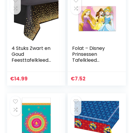
4 Stuks Zwart en
Folat – Disney
Goud
Prinsessen
Feesttafelkleed
Tafelkleed
Wegwerp
120x180cm
Feestbenodigdhed
en voor Rechthoek
€
14.99
€
7.52
Tafel, Gouden Stip
Confetti Tafel
Hoes…