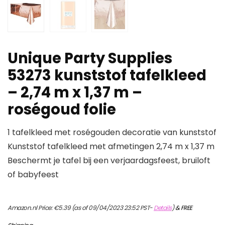
Unique Party Supplies
53273 kunststof tafelkleed
– 2,74 m x 1,37 m –
roségoud folie
1 tafelkleed met roségouden decoratie van kunststof
Kunststof tafelkleed met afmetingen 2,74 m x 1,37 m
Beschermt je tafel bij een verjaardagsfeest, bruiloft
of babyfeest
Amazon.nl Price:
€
5.39
(as of 09/04/2023 23:52 PST-
Details
)
&
FREE