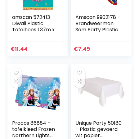
amscan 572413
Amscan 9902178 –
Diwali Plastic
Brandweerman
Tafelhoes 1.37m x
Sam Party Plastic
2.59m – 1 pc
Tafelhoes – 1,37 m
x 2,6 m, Rood
€
11.44
€
7.49
Procos 86884 –
Unique Party 50180
tafelkleed Frozen
– Plastic gevoerd
Northern Lights,
wit papier