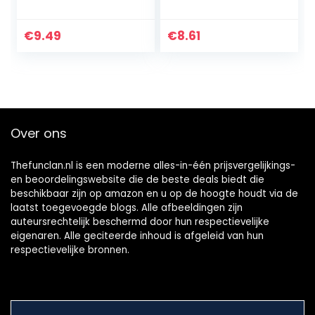
afmeting 120 x 180
tafelkleed, 2,7 m x
cm, Anna, Elsa,
1,4 m
Olaf,
€
9.49
€
8.61
feestdecoratie…
Over ons
Thefunclan.nl is een moderne alles-in-één prijsvergelijkings-
en beoordelingswebsite die de beste deals biedt die
beschikbaar zijn op amazon en u op de hoogte houdt via de
laatst toegevoegde blogs. Alle afbeeldingen zijn
auteursrechtelijk beschermd door hun respectievelijke
eigenaren. Alle geciteerde inhoud is afgeleid van hun
respectievelijke bronnen.