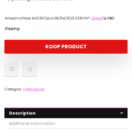
Amazon.nl Price:
€
22.99
(as of 08/04/2023 23:19 PST-
Details
)
&
FREE
Shipping
.
KOOP PRODUCT
Category:
Feestservies
Description
Additional information