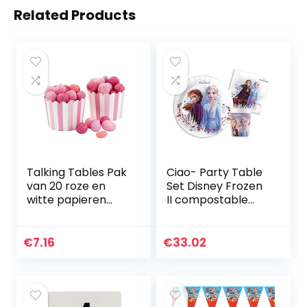
Related Products
Talking Tables Pak
Ciao- Party Table
van 20 roze en
Set Disney Frozen
witte papieren
II compostable
bakbekers voor
FSC paper 24
cakes, ijs, dessert,
people (88 pcs: 24
zoet, 46 x 50 mm
plates Ø23cm, 24
€
7.16
€
33.02
cups, 40 napkins…