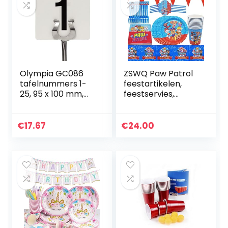
Olympia GC086
ZSWQ Paw Patrol
tafelnummers 1-
feestartikelen,
25, 95 x 100 mm,
feestservies,
voor bruiloften,
papieren borden,
kroegen,
servetten, bekers,
restaurants, cafés,
rietjes, verjaardag
€
17.67
€
24.00
clubs, bars, zwart
decoratie set…