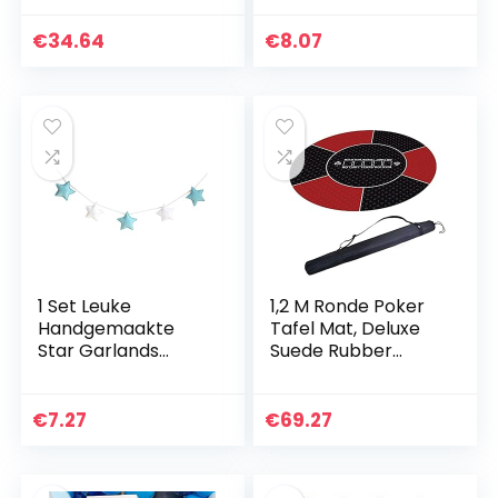
Bruiloft Bloemen
Kinderkamer
Voor Bruiloft
Muurdecoraties
€
34.64
€
8.07
Woondecoratie
Fotografie Props
Feestbenodigdhed
Beste
en…
Geschenken…
1 Set Leuke
1,2 M Ronde Poker
Handgemaakte
Tafel Mat, Deluxe
Star Garlands
Suede Rubber
Zachte Kerstmis
Texas Hold’em
Kinderkamer
Pokers Tafelkleed
Muurdecoraties
Met
€
7.27
€
69.27
Fotografie Props
Draagtas,120cm/4
Beste
6inch
Geschenken…