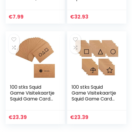
Premium Latex
Uitnodiging Dank u
Helium Balloons
Wenskarakter
10″/25cm en
Kaarten TV
€
7.99
€
32.93
5″/13cm, Dikke
Pijlinktvis Game
Multicolor
Movie…
Ballonnen.
Feestversieringen
en accessoires
voor Verjaardag
100 stks Squid
100 stks Squid
Game Visitekaartje
Game Visitekaartje
Squid Game Card
Squid Game Card
Uitnodiging Dank u
Uitnodiging Dank u
Wenskarakter
Wenskarakter
Kaarten TV
Kaarten TV
€
23.39
€
23.39
Pijlinktvis Game
Pijlinktvis Game
Movie…
Movie…