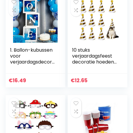
1. Ballon-kubussen
10 stuks
voor
verjaardagsfeest
verjaardagsdecora
decoratie hoeden
tie, voor jongens of
verjaardag party
meisjes, 3 stuks,
baby douche foto
transparant, met
rekwisieten mooie
€
16.49
€
12.65
letters ONE, voor…
kegels verjaardag
papier…