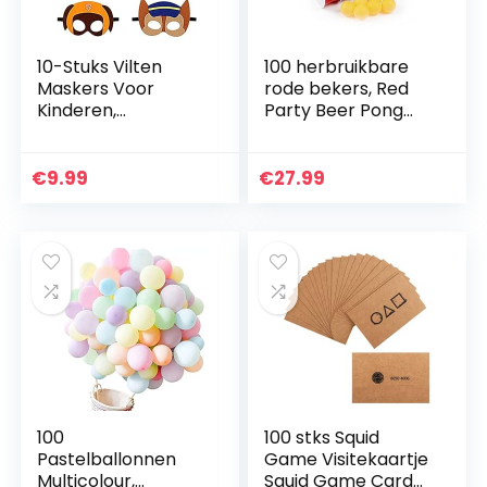
10-Stuks Vilten
100 herbruikbare
Maskers Voor
rode bekers, Red
Kinderen,
Party Beer Pong
Verjaardag
Cups 16 oz. 473 ml
Oogmasker, Vilten
rood incl. 6 Beer
Maskers,
Pong ballen en
€
9.99
€
27.99
Dierenmaskers
Beer Pong…
voor Kinderen,
Cosplay Vilten…
100
100 stks Squid
Pastelballonnen
Game Visitekaartje
Multicolour,
Squid Game Card