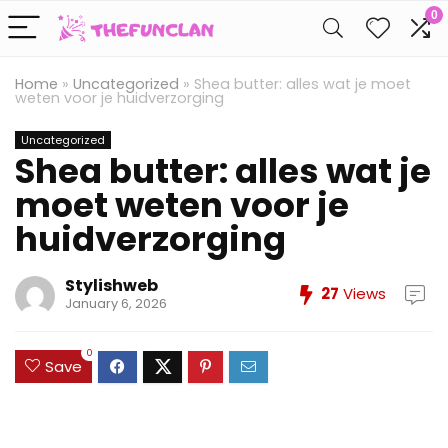
0
Home
»
Uncategorized
»
Shea butter: alles wat je moet
weten voor je huidverzorging
Uncategorized
Shea butter: alles wat je
moet weten voor je
huidverzorging
Stylishweb
27
Views
January 6, 2026
0
Save