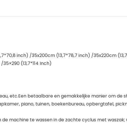
7*70,8 inch) /35x200cm (13,7*78,7 inch) /35x220cm (13,7*
 /35×290 (13,7*114 Inch)
u, etc.Een betaalbare en gemakkelijke manier om de stij
laapkamer, piano, tuinen, boekenbureau, opbergtafel, pickn
in de machine te wassen in de zachte cyclus met waszak;