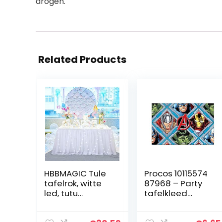
drogen.
Related Products
HBBMAGIC Tule
Procos 10115574
tafelrok, witte
87968 – Party
led, tutu
tafelkleed
tafelrok, wit, 183
Mighty
x 76 cm,
Avengers,