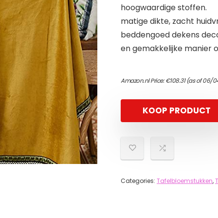
hoogwaardige stoffen.
matige dikte, zacht huidvr
beddengoed dekens decor
en gemakkelijke manier om
Amazon.nl Price:
€
108.31
(as of 06/0
KOOP PRODUCT
Categories:
Tafelbloemstukken
,