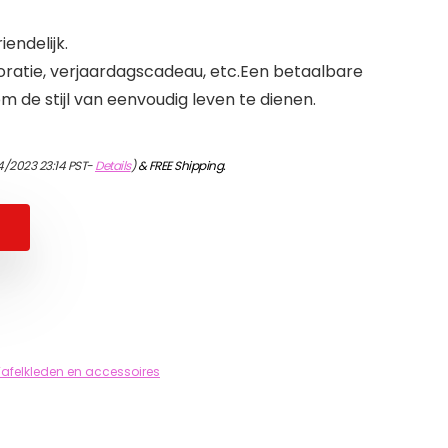
iendelijk.
atie, verjaardagscadeau, etc.Een betaalbare
 de stijl van eenvoudig leven te dienen.
4/2023 23:14 PST-
Details
)
&
FREE Shipping
.
Tafelkleden en accessoires