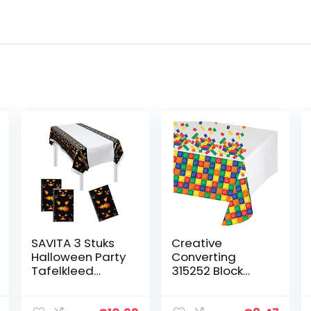
SAVITA 3 Stuks
Creative
Halloween Party
Converting
Tafelkleed
315252 Block
Plastic Party
Birthday
Tafelkleed
kunststof