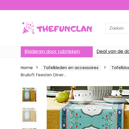
Search
for:
Bladeren door rubrieken
Deal van de d
Home
Tafelkleden en accessoires
Tafelbl
Bruiloft Feesten Diner…