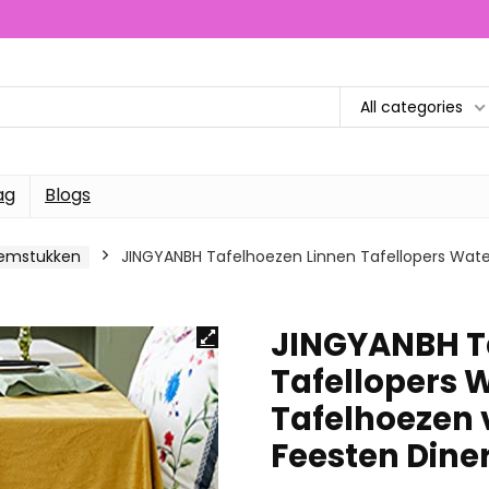
All categories
ag
Blogs
oemstukken
JINGYANBH Tafelhoezen Linnen Tafellopers Wat
JINGYANBH T
Tafellopers 
Tafelhoezen 
Feesten Dine