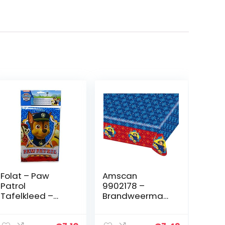
Folat – Paw
Amscan
Patrol
9902178 –
Tafelkleed –
Brandweerman
120x180cm
Sam Party
Plastic