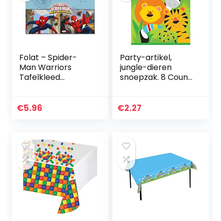
Folat – Spider-
Party-artikel,
Man Warriors
jungle-dieren
Tafelkleed
snoepzak. 8 Count
120x180cm
multicolor
€
5.96
€
2.27