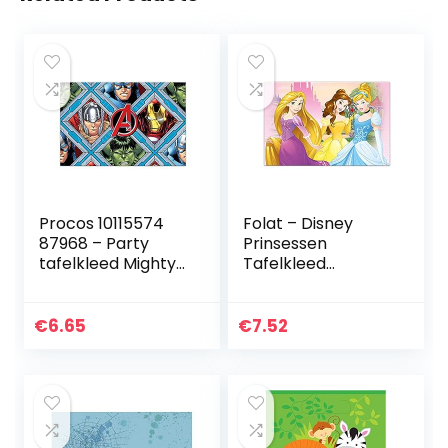
Procos 10115574
Folat – Disney
87968 – Party
Prinsessen
tafelkleed Mighty
Tafelkleed
Avengers,
120x180cm
afmeting 120 x 180
cm, afwasbaar,
€
6.65
€
7.52
herbruikbaar,
tafelkleed…