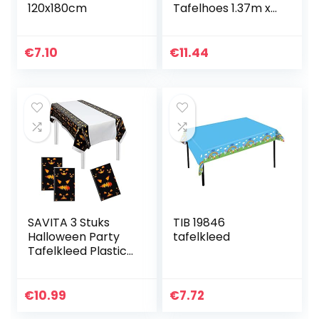
120x180cm
Tafelhoes 1.37m x
2.59m – 1 pc
€
7.10
€
11.44
SAVITA 3 Stuks
TIB 19846
Halloween Party
tafelkleed
Tafelkleed Plastic
Party Tafelkleed
Rechthoek Ghost
Grimas
€
10.99
€
7.72
Tafelhoezen voor