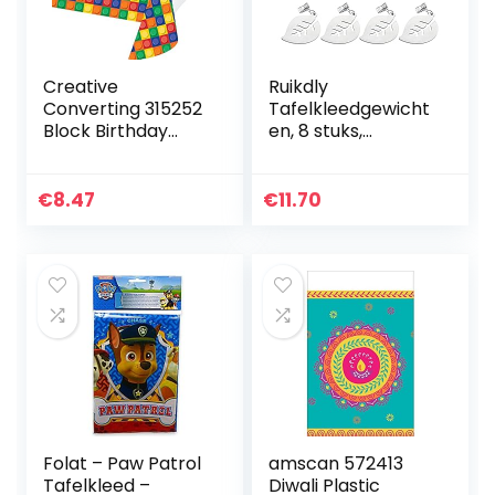
Creative
Ruikdly
Converting 315252
Tafelkleedgewicht
Block Birthday
en, 8 stuks,
kunststof
roestvrij staal,
tafelkleed,
tafelkleedverzwar
meerkleurig, 137,2 x
er, tafelkleed,
€
8.47
€
11.70
259,1 cm
gewichten,
tafellaken, kleine…
Folat – Paw Patrol
amscan 572413
Tafelkleed –
Diwali Plastic