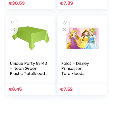
tafelkleed, tule
€
30.59
€
7.39
voor verjaardag…
Unique Party 99143
Folat – Disney
– Neon Groen
Prinsessen
Plastic Tafelkleed,
Tafelkleed
9ft x 4ft
120x180cm
€
8.45
€
7.52